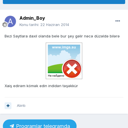
Admin_Boy
Konu tarihi:
22 Haziran 2014
Bezi Saytlara daxil olanda bele bur şey gəlir nəcə düzəldə bilərə
Xaiş edirəm kömək edin indidən təşəkkür
Alıntı
Proqramlar telegramda