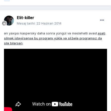
Elit-killer
Mesaj tarihi:
22 Haziran 2014
ən yaxşısı kaspersky daha sonra yüngül və məsləhətli avast.
eseti
silmək istəyirsənsə bu proqramı yüklə və sil.belə proqramsız da
silə bilərsən
.