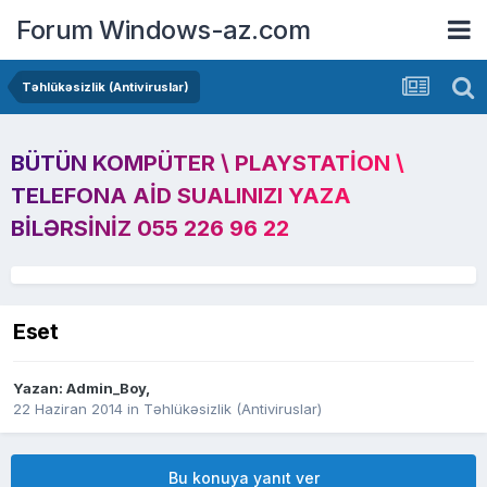
Forum Windows-az.com
Təhlükəsizlik (Antiviruslar)
BÜTÜN KOMPÜTER \ PLAYSTATION \
TELEFONA AID SUALINIZI YAZA
BILƏRSINIZ 055 226 96 22
Eset
Yazan:
Admin_Boy
,
22 Haziran 2014
in
Təhlükəsizlik (Antiviruslar)
Bu konuya yanıt ver