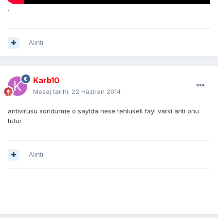
.
Alıntı
Karb10
Mesaj tarihi:
22 Haziran 2014
antivirusu sondurme o saytda nese tehlukeli fayl varki anti onu
tutur
Alıntı