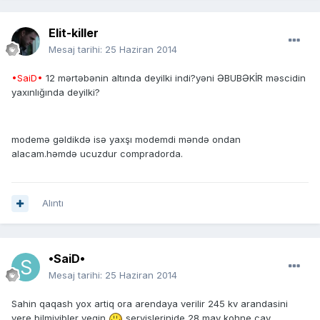
Elit-killer
Mesaj tarihi:
25 Haziran 2014
•SaiD•
12 mərtəbənin altında deyilki indi?yəni ƏBUBƏKİR məscidin
yaxınlığında deyilki?
modemə gəldikdə isə yaxşı modemdi məndə ondan
alacam.həmdə ucuzdur compradorda.
Alıntı
•SaiD•
Mesaj tarihi:
25 Haziran 2014
Sahin qaqash yox artiq ora arendaya verilir 245 kv arandasini
vere bilmiyibler yeqin
servislerinide 28 may kohne cay