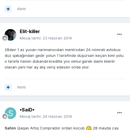
Alıntı
Elit-killer
Mesaj tarihi:
23 Haziran 2014
28dən 1 az yuxarı nərimanovdan mentrodan 24 nömrəli avtobus
düz qabağından gedir yolun 1 tərəfində düşürsən keçən kimi yolu
o tərəfə həmin dükandır.kreditlə yox olmur.gərək daimi klienti
olasan yəni hər ay alış veriş edəsən onda olur.
Alıntı
•SaiD•
Mesaj tarihi:
24 Haziran 2014
Sahin
Qaqas Artiq Comprador ordan kocub
28 mayda cay