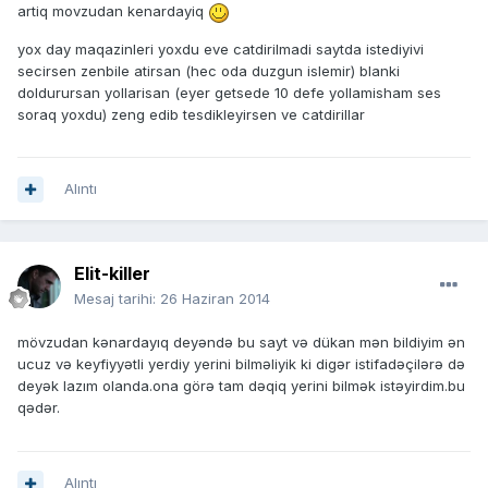
artiq movzudan kenardayiq
yox day maqazinleri yoxdu eve catdirilmadi saytda istediyivi
secirsen zenbile atirsan (hec oda duzgun islemir) blanki
doldurursan yollarisan (eyer getsede 10 defe yollamisham ses
soraq yoxdu) zeng edib tesdikleyirsen ve catdirillar
Alıntı
Elit-killer
Mesaj tarihi:
26 Haziran 2014
mövzudan kənardayıq deyəndə bu sayt və dükan mən bildiyim ən
ucuz və keyfiyyətli yerdiy yerini bilməliyik ki digər istifadəçilərə də
deyək lazım olanda.ona görə tam dəqiq yerini bilmək istəyirdim.bu
qədər.
Alıntı