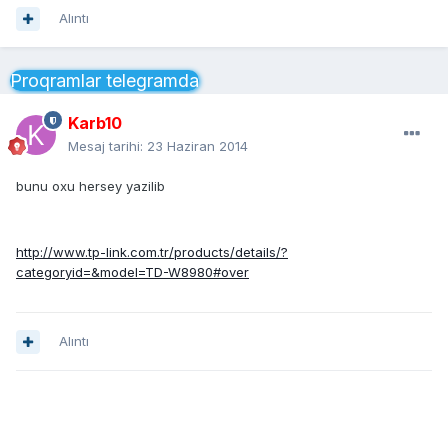
Alıntı
Proqramlar telegramda
Karb10
Mesaj tarihi:
23 Haziran 2014
bunu oxu hersey yazilib
http://www.tp-link.com.tr/products/details/?
categoryid=&model=TD-W8980#over
Alıntı