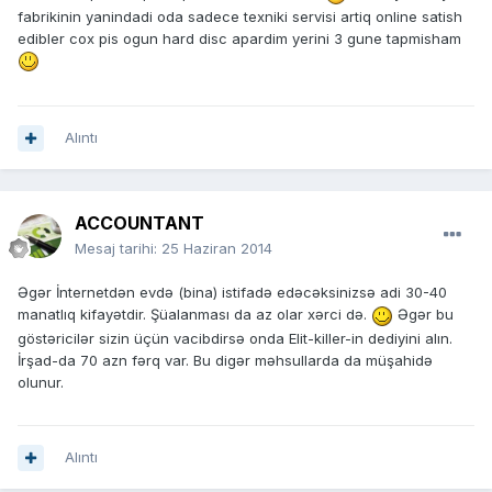
fabrikinin yanindadi oda sadece texniki servisi artiq online satish
edibler cox pis ogun hard disc apardim yerini 3 gune tapmisham
Alıntı
ACCOUNTANT
Mesaj tarihi:
25 Haziran 2014
Əgər İnternetdən evdə (bina) istifadə edəcəksinizsə adi 30-40
manatlıq kifayətdir. Şüalanması da az olar xərci də.
Əgər bu
göstəricilər sizin üçün vacibdirsə onda Elit-killer-in dediyini alın.
İrşad-da 70 azn fərq var. Bu digər məhsullarda da müşahidə
olunur.
Alıntı