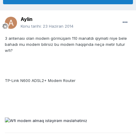
Aylin
Konu tarihi:
23 Haziran 2014
3 antenası olan modem görmüşəm 110 manatdı qiyməti niye bele
bahadı mu modem bilirsiz bu modem haqqında neçə metir tutur
wfı?
TP-Link N600 ADSL2+ Modem Router