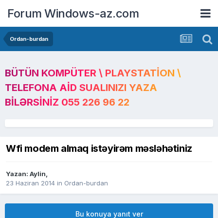
Forum Windows-az.com
Ordan-burdan
BÜTÜN KOMPÜTER \ PLAYSTATION \
TELEFONA AID SUALINIZI YAZA
BILƏRSINIZ 055 226 96 22
Wfi modem almaq istəyirəm məsləhətiniz
Yazan:
Aylin
,
23 Haziran 2014
in
Ordan-burdan
Bu konuya yanıt ver