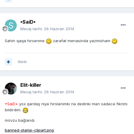
•SaiD•
Mesaj tarihi:
26 Haziran 2014
Sahin qaqa hirsenme
zarafat menasinda yazmisham
Alıntı
Elit-killer
Mesaj tarihi:
26 Haziran 2014
•SaiD•
yox qardaş niyə hirslənimki nə dedinki mən sadəcə fikrimi
bildirdim.
mövzu bağlandı.
banned-stamp-clipart.png