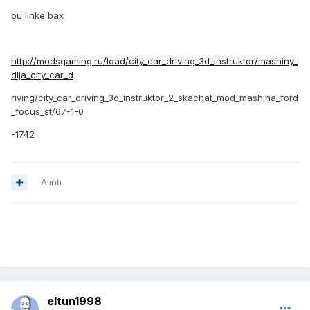
bu linke bax
http://modsgaming.ru/load/city_car_driving_3d_instruktor/mashiny_
dlja_city_car_d
riving/city_car_driving_3d_instruktor_2_skachat_mod_mashina_ford
_focus_st/67-1-0
-1742
Alıntı
eltun1998