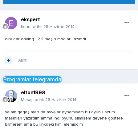
ekspert
Konu tarihi:
25 Haziran 2014
ciry car driving 1.2.2 maşın modları lazımdı
Alıntı
Proqramlar telegramda
eltun1998
Mesaj tarihi:
25 Haziran 2014
salam qaqaş mən də avvələr oynamisam bu oyunu ozum
masinlari yazirdim amma indi oyunu silmisem deyene gostere
bilmerem ama bu linkdeki kimi elemisdim