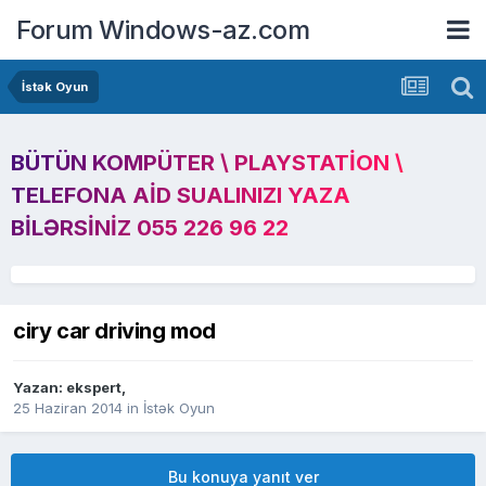
Forum Windows-az.com
İstək Oyun
BÜTÜN KOMPÜTER \ PLAYSTATION \
TELEFONA AID SUALINIZI YAZA
BILƏRSINIZ 055 226 96 22
ciry car driving mod
Yazan:
ekspert
,
25 Haziran 2014
in
İstək Oyun
Bu konuya yanıt ver