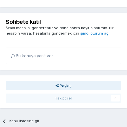
Sohbete katıl
Şimdi mesajını gönderebilir ve daha sonra kayıt olabilirsin. Bir
hesabın varsa, hesabınla göndermek için
şimdi oturum aç
.
Bu konuya yanıt ver...
Paylaş
Takipçiler
0
Konu listesine git