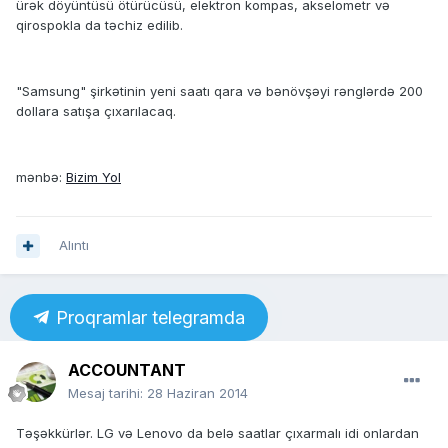
ürək döyüntüsü ötürücüsü, elektron kompas, akselometr və
qirospokla da təchiz edilib.
"Samsung" şirkətinin yeni saatı qara və bənövşəyi rənglərdə 200
dollara satışa çıxarılacaq.
mənbə:
Bizim Yol
Alıntı
Proqramlar telegramda
ACCOUNTANT
Mesaj tarihi:
28 Haziran 2014
Təşəkkürlər. LG və Lenovo da belə saatlar çıxarmalı idi onlardan