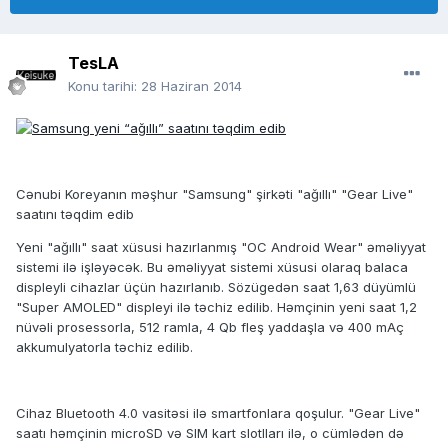
TesLA
Konu tarihi:
28 Haziran 2014
Cənubi Koreyanın məşhur "Samsung" şirkəti "ağıllı" "Gear Live"
saatını təqdim edib
Yeni "ağıllı" saat xüsusi hazırlanmış "ОС Android Wear" əməliyyat
sistemi ilə işləyəcək. Bu əməliyyat sistemi xüsusi olaraq balaca
displeyli cihazlar üçün hazırlanıb. Sözügedən saat 1,63 düyümlü
"Super AMOLED" displeyi ilə təchiz edilib. Həmçinin yeni saat 1,2
nüvəli prosessorla, 512 ramla, 4 Qb fleş yaddaşla və 400 mAç
akkumulyatorla təchiz edilib.
Cihaz Bluetooth 4.0 vasitəsi ilə smartfonlara qoşulur. "Gear Live"
saatı həmçinin microSD və SIM kart slotlları ilə, o cümlədən də