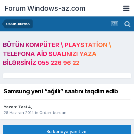
Forum Windows-az.com
Ordan-burdan
BÜTÜN KOMPÜTER \ PLAYSTATION \
TELEFONA AID SUALINIZI YAZA
BILƏRSINIZ 055 226 96 22
Samsung yeni “ağıllı” saatını təqdim edib
Yazan:
TesLA
,
28 Haziran 2014
in
Ordan-burdan
Bu konuya yanıt ver