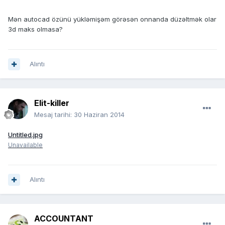
Mən autocad özünü yükləmişəm görəsən onnanda düzəltmək olar
3d maks olmasa?
Alıntı
Elit-killer
Mesaj tarihi:
30 Haziran 2014
Untitled.jpg
Unavailable
Alıntı
ACCOUNTANT