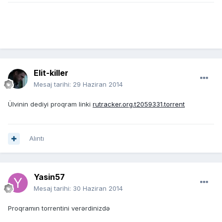
Elit-killer
Mesaj tarihi:
29 Haziran 2014
Ülvinin dediyi proqram linki
rutracker.org.t2059331.torrent
Alıntı
Yasin57
Mesaj tarihi:
30 Haziran 2014
Proqramın torrentini verərdinizdə