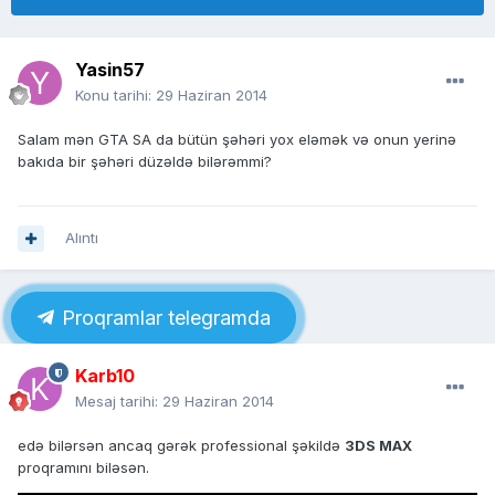
Yasin57
Konu tarihi:
29 Haziran 2014
Salam mən GTA SA da bütün şəhəri yox eləmək və onun yerinə
bakıda bir şəhəri düzəldə bilərəmmi?
Alıntı
Proqramlar telegramda
Karb10
Mesaj tarihi:
29 Haziran 2014
edə bilərsən ancaq gərək professional şəkildə
3DS MAX
proqramını biləsən.