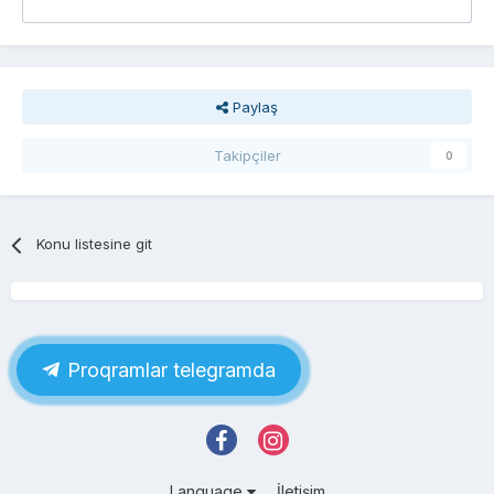
Paylaş
Takipçiler
0
Konu listesine git
Proqramlar telegramda
Language
İletişim