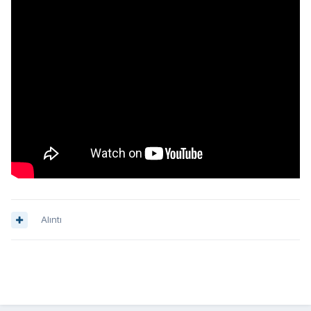
Alıntı