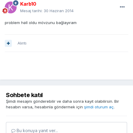
Karb10
Mesaj tarihi:
30 Haziran 2014
problem həll oldu mövzunu bağlayıram
Alıntı
Sohbete katıl
Şimdi mesajını gönderebilir ve daha sonra kayıt olabilirsin. Bir
hesabın varsa, hesabınla göndermek için
şimdi oturum aç
.
Bu konuya yanıt ver...