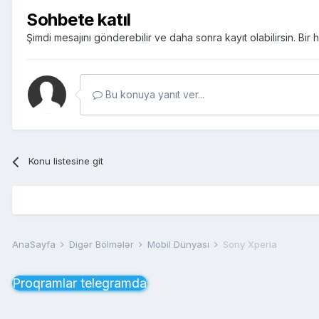
Sohbete katıl
Şimdi mesajını gönderebilir ve daha sonra kayıt olabilirsin. Bi
Bu konuya yanıt ver...
Konu listesine git
AnaSayfa
Digər Bölmələr
Mobil Dünyası
Sony Xperia
Proqramlar telegramda