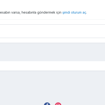
r hesabın varsa, hesabınla göndermek için
şimdi oturum aç
.