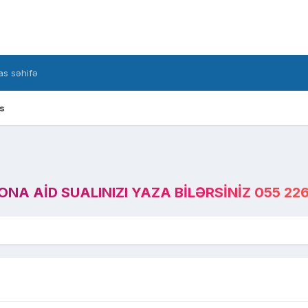
s səhifə
s
A AID SUALINIZI YAZA BILƏRSINIZ 055 226