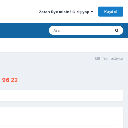
Kayıt ol
Zaten üye misin? Giriş yap
Tüm aktivite
 96 22