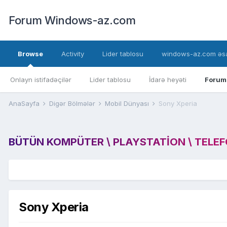
Forum Windows-az.com
Browse
Activity
Lider tablosu
windows-az.com əsa
Onlayn istifadəçilər
Lider tablosu
İdarə heyəti
Forum
AnaSayfa
Digər Bölmələr
Mobil Dünyası
Sony Xperia
BÜTÜN KOMPÜTER \ PLAYSTATION \ TELEFON
Sony Xperia