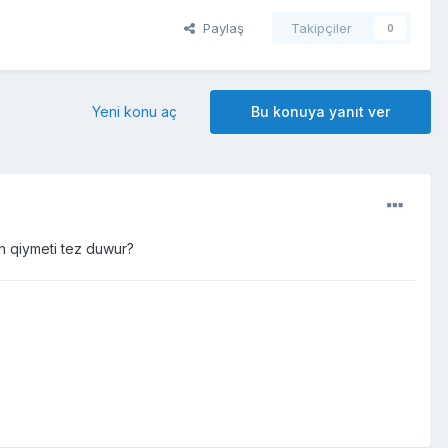
Paylaş
Takipçiler
0
Yeni konu aç
Bu konuya yanıt ver
un qiymeti tez duwur?