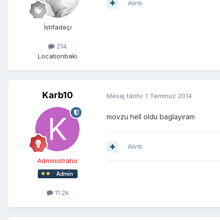
Alıntı
İstifadəçi
214
Location
baki
Karb10
Mesaj tarihi:
1 Temmuz 2014
movzu hell oldu baglayiram
Alıntı
Administrator
11.2k