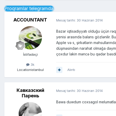
Proqramlar telegramda
ACCOUNTANT
Mesaj tarihi:
30 Haziran 2014
Bazar iqtisadiyyatı olduğu üçün rəqab
yenisi arasında balans gözlənilir. 
Apple və s, şirkətlərin məhsullarında
düşməsindən narahat olmağa dəyməz.
çoxdur lakin məncə bu qədər bəsdi
İstifadəçi
3k
Location
istanbul
Alıntı
Кавказский
Mesaj tarihi:
30 Haziran 2014
Парень
Bawa duwdum coxsagol melumatlan