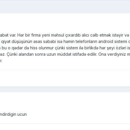
ət var. Hər bir firma yeni məhsul çıxardıb alıcı cəlb etmək istəyir və t
Bu qiyət düşüşünün əsas səbəbi isə həmin telefonların android sistemi
 bu o qədər də hiss olunmur çünki sistem ilə birlikdə hər şeyi özləri is
 Çünki alandan sonra uzun müddət istifadə edilir. Ona verdiyiniz məb
r.
dirdigin ucun