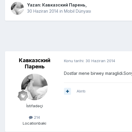
Yazan:
Кавказский Парень
,
30 Haziran 2014
in
Mobil Dünyası
Кавказский
Konu tarihi:
30 Haziran 2014
Парень
Dostlar mene birwey maraglidi.Sony
Alıntı
İstifadəçi
214
Location
baki