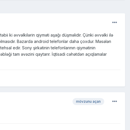
əbii ki əvvəlkilərin qiyməti aşağı düşməlidir. Çünki əvvəlki ilə
 olmasıdır. Bazarda android telefonlar daha çoxdur. Məsələn
tehsal edir. Sony şirkətinin telefonlarının qiymətinin
ləği tam əvəzini qaytarır. İqtisadi cəhətdən açıqlamalar
mövzunu açan