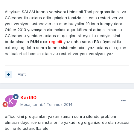
Aleykum SALAM köhnə versiyanı Uninstall Tool proqramı ilə sil və
CCleaner ilə axtarış edib qalıqları təmizlə sistemə restart ver və
yeni versiyanı ustanovka elə mən bu yollar 10 larla kompyuterə
Office 2013 yazmışam alınmalıdır əgər köhnəni artıq silmisənsə
CCleanerlə yenidən axtarış et qalıqları sil eyni ilə dediyim kimi
buda olmasa
RUN >>>
regedit
yaz daha sonra
F3
düyməsi ilə
axtarışı aç daha sonra köhnə sistemin adını yaz axtarış elə çıxan
nəticələri sil hamısını təmizlə restart ver yeni versiyanı yaz
Alıntı
Karb10
Mesaj tarihi:
1 Temmuz 2014
office kimi proqramlari yazan zaman sonra silende problem
olmasın deye rev uninstaller ile yaxud reg organizerde olan xüsusi
bölme ile ustanofka ele