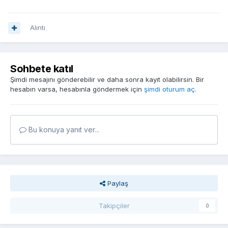
Alıntı
Sohbete katıl
Şimdi mesajını gönderebilir ve daha sonra kayıt olabilirsin. Bir
hesabın varsa, hesabınla göndermek için
şimdi oturum aç
.
Bu konuya yanıt ver...
Paylaş
Takipçiler
0