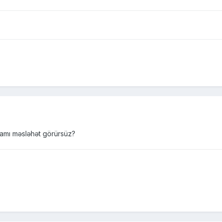
ramı məsləhət görürsüz?