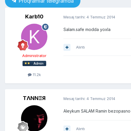
Proqramlar telegramda
Karb10
Mesaj tarihi:
4 Temmuz 2014
Salam.safe modda yoxla
Alıntı
Administrator
11.2k
TΛNNΞЯ
Mesaj tarihi:
4 Temmuz 2014
Aleykum SALAM Ramin bezopasno reji
Alıntı