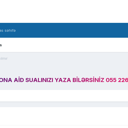
s səhifə
s
ılmır
A AID SUALINIZI YAZA BILƏRSINIZ 055 226