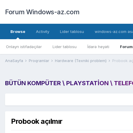
Forum Windows-az.com
Browse
Activity
Lider tablosu
windows-az.com əsa
Onlayn istifadəçilər
Lider tablosu
İdarə heyəti
Forum
AnaSayfa
Proqramlar
Hardware (Texniki problem)
Probook aç
BÜTÜN KOMPÜTER \ PLAYSTATION \ TELEFON
Probook açılmır