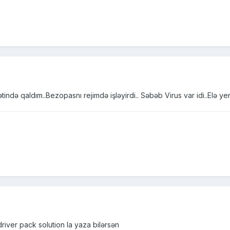
ndə qaldım..Bezopasnı rejimdə işləyirdi.. Səbəb Virus var idi..Elə ye
driver pack solution la yaza bilərsən