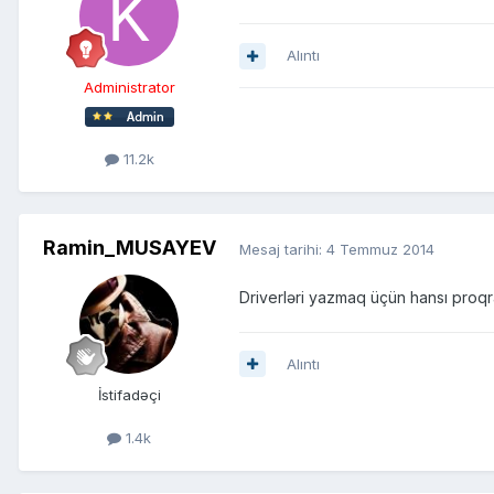
Alıntı
Administrator
11.2k
Ramin_MUSAYEV
Mesaj tarihi:
4 Temmuz 2014
Driverləri yazmaq üçün hansı proq
Alıntı
İstifadəçi
1.4k