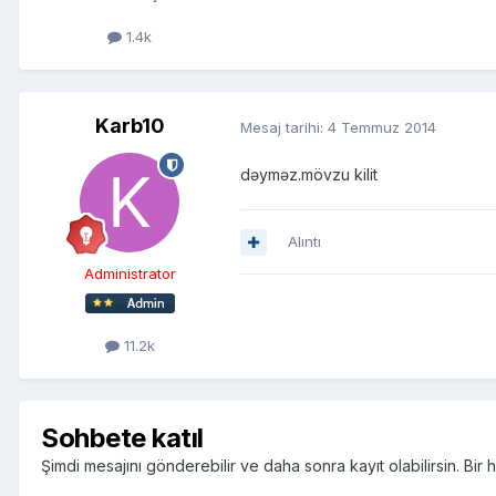
1.4k
Karb10
Mesaj tarihi:
4 Temmuz 2014
dəyməz.mövzu kilit
Alıntı
Administrator
11.2k
Sohbete katıl
Şimdi mesajını gönderebilir ve daha sonra kayıt olabilirsin. Bi