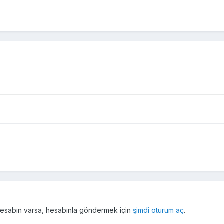
r hesabın varsa, hesabınla göndermek için
şimdi oturum aç
.