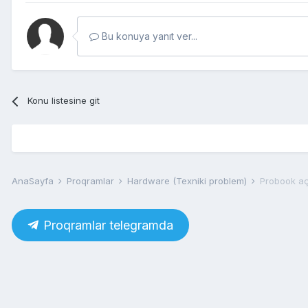
Bu konuya yanıt ver...
Konu listesine git
AnaSayfa
Proqramlar
Hardware (Texniki problem)
Probook aç
Proqramlar telegramda