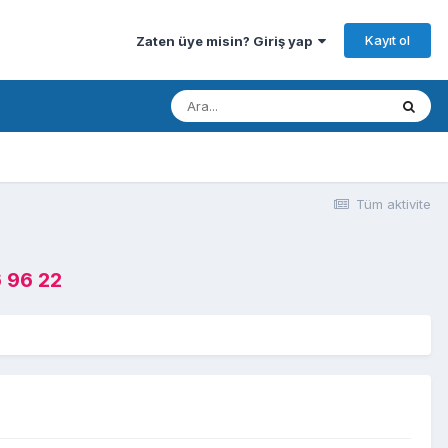
Kayıt ol
Zaten üye misin? Giriş yap
Tüm aktivite
 96 22