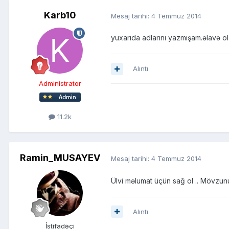
Karb10
Mesaj tarihi:
4 Temmuz 2014
yuxarıda adlarını yazmışam.əlavə o
Alıntı
Administrator
11.2k
Ramin_MUSAYEV
Mesaj tarihi:
4 Temmuz 2014
Ülvi məlumat üçün sağ ol .. Mövzunu
Alıntı
İstifadəçi