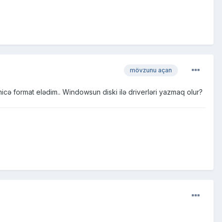
mövzunu açan
nicə format elədim.. Windowsun diski ilə driverləri yazmaq olur?