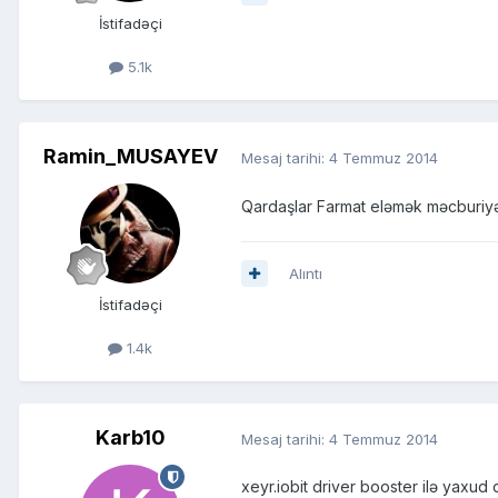
İstifadəçi
5.1k
Ramin_MUSAYEV
Mesaj tarihi:
4 Temmuz 2014
Qardaşlar Farmat eləmək məcburiyəti
Alıntı
İstifadəçi
1.4k
Karb10
Mesaj tarihi:
4 Temmuz 2014
xeyr.iobit driver booster ilə yaxud 