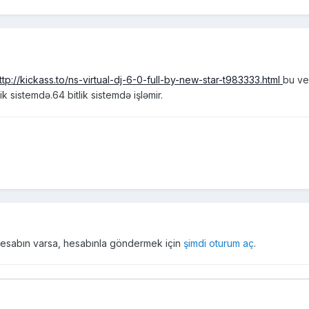
ttp://kickass.to/ns-virtual-dj-6-0-full-by-new-star-t983333.html
bu ve
k sistemdə.64 bitlik sistemdə işləmir.
r hesabın varsa, hesabınla göndermek için
şimdi oturum aç
.