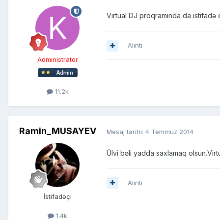
Virtual DJ proqramında da istifadə 
Alıntı
Administrator
11.2k
Ramin_MUSAYEV
Mesaj tarihi:
4 Temmuz 2014
Ülvi bəli yadda saxlamaq olsun.Virt
Alıntı
İstifadəçi
1.4k