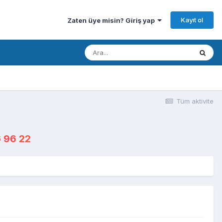
Kayıt ol
Zaten üye misin? Giriş yap
Tüm aktivite
 96 22