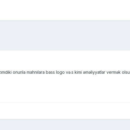
mdıki onunla mahnılara bass logo və.s kimi əməliyyatlar vermək olsun.İ