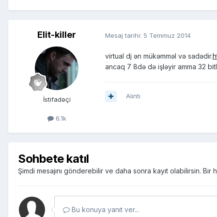
Elit-killer
Mesaj tarihi:
5 Temmuz 2014
virtual dj ən mükəmməl və sadədir.
h
ancaq 7 8də də işləyir amma 32 bitli
Alıntı
İstifadəçi
6.1k
Sohbete katıl
Şimdi mesajını gönderebilir ve daha sonra kayıt olabilirsin. Bi
Bu konuya yanıt ver...