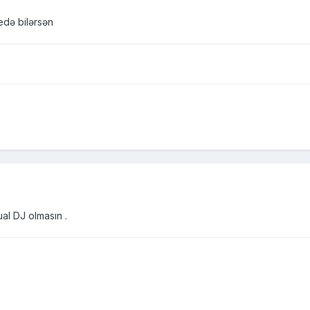
edə bilərsən
ual DJ olmasın .