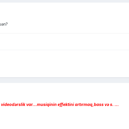
sən?
ideodərslik var...musiqinin effektini artırmaq,bass və s. ...