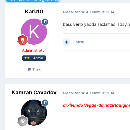
Karb10
Mesaj tarihi:
4 Temmuz 2014
bass verib yadda saxlamaq isdəyir
Alıntı
Administrator
11.2k
Kamran Cavadov
Mesaj tarihi:
4 Temmuz 2014
arxivimdə Vegas-da hazırladığım v