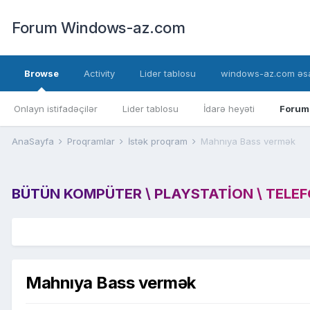
Forum Windows-az.com
Browse
Activity
Lider tablosu
windows-az.com əsa
Onlayn istifadəçilər
Lider tablosu
İdarə heyəti
Forum
AnaSayfa
Proqramlar
İstək proqram
Mahnıya Bass vermək
BÜTÜN KOMPÜTER \ PLAYSTATION \ TELEFON
Mahnıya Bass vermək