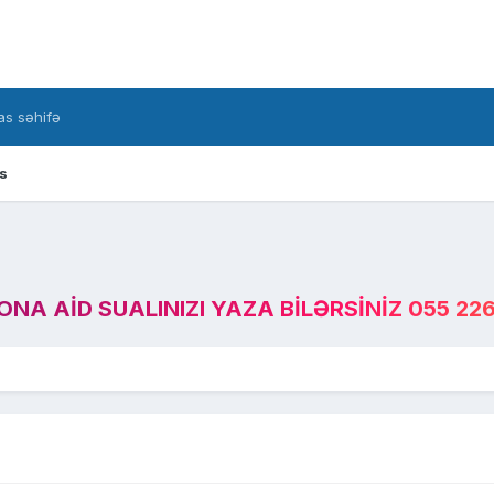
s səhifə
s
A AID SUALINIZI YAZA BILƏRSINIZ 055 226