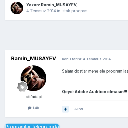
Yazan:
Ramin_MUSAYEV
,
4 Temmuz 2014
in
İstək proqram
Ramin_MUSAYEV
Konu tarihi:
4 Temmuz 2014
Salam dostlar mənə elə proqram lazı
Qeyd: Adobe Audition olmasın!!!
İstifadəçi
1.4k
Alıntı
Proqramlar telegramda