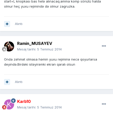
start+L knopkası bas helə alınacaq.amma komp sönülü halda
olmur heç yuxu rejimində də olmur zagruzka.
Alıntı
Ramin_MUSAYEV
Mesaj tarihi:
5 Temmuz 2014
Onda zəhmət olmasa həmin yuxu rejiminə necə qoyurlarsa
deyində.Birdəki istəyirəmki ekran qaralı olsun
Alıntı
Karb10
Mesaj tarihi:
5 Temmuz 2014