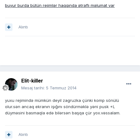
buyur burda bütün rejimlər haqqında ətraflı məlumat var
Alıntı
Elit-killer
Mesaj tarihi:
5 Temmuz 2014
yuxu rejimində mümkün deyil zagruzka çünki komp sönülü
olur.sən ancaq ekranın işığını söndürməklə yəni pusk +L
düyməsini basmaqla edə bilərsən başqa çür yox.vəssalam.
Alıntı