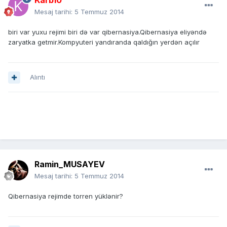
Karb10
Mesaj tarihi:
5 Temmuz 2014
biri var yuxu rejimi biri də var qibernasiya.Qibernasiya eliyəndə
zaryatka getmir.Kompyuteri yandıranda qaldığın yerdən açılır
Alıntı
Ramin_MUSAYEV
Mesaj tarihi:
5 Temmuz 2014
Qibernasiya rejimde torren yüklənir?