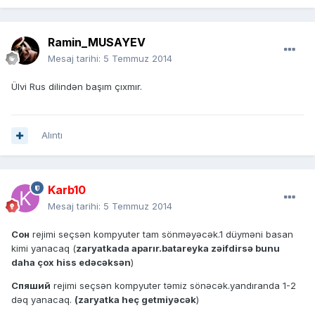
Ramin_MUSAYEV
Mesaj tarihi:
5 Temmuz 2014
Ülvi Rus dilindən başım çıxmır.
Alıntı
Karb10
Mesaj tarihi:
5 Temmuz 2014
Сон
rejimi seçsən kompyuter tam sönməyəcək.1 düyməni basan
kimi yanacaq (
zaryatkada aparır.batareyka zəifdirsə bunu
daha çox hiss edəcəksən
)
Спяший
rejimi seçsən kompyuter təmiz sönəcək.yandıranda 1-2
dəq yanacaq.
(zaryatka heç getmiyəcək
)