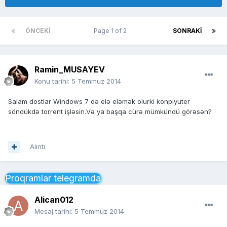
ÖNCEKI
Page 1 of 2
SONRAKI
Ramin_MUSAYEV
Konu tarihi:
5 Temmuz 2014
Salam dostlar Windows 7 də elə eləmək olurki konpiyuter
söndükdə torrent işləsin.Və ya başqa cürə mümkündü görəsən?
Alıntı
Proqramlar telegramda
Alican012
Mesaj tarihi:
5 Temmuz 2014