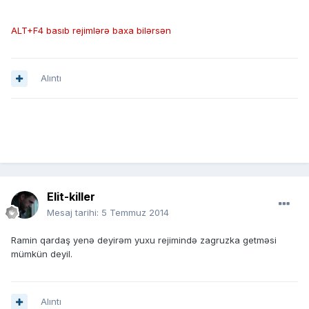
ALT+F4 basıb rejimlərə baxa bilərsən
Alıntı
Elit-killer
Mesaj tarihi:
5 Temmuz 2014
Ramin qardaş yenə deyirəm yuxu rejimində zagruzka getməsi
mümkün deyil.
Alıntı