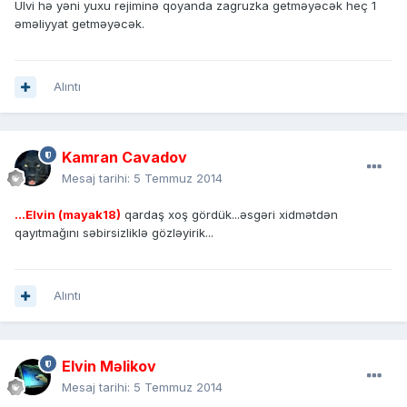
Ülvi hə yəni yuxu rejiminə qoyanda zagruzka getməyəcək heç 1
əməliyyat getməyəcək.
Alıntı
Kamran Cavadov
Mesaj tarihi:
5 Temmuz 2014
...Elvin (mayak18)
qardaş xoş gördük...əsgəri xidmətdən
qayıtmağını səbirsizliklə gözləyirik...
Alıntı
Elvin Məlikov
Mesaj tarihi:
5 Temmuz 2014