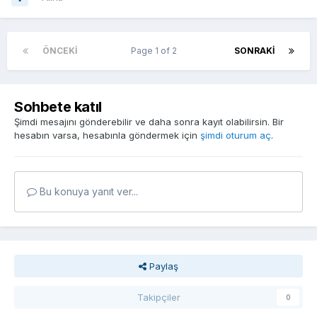
ÖNCEKI
Page 1 of 2
SONRAKI
Sohbete katıl
Şimdi mesajını gönderebilir ve daha sonra kayıt olabilirsin. Bir
hesabın varsa, hesabınla göndermek için
şimdi oturum aç
.
Bu konuya yanıt ver...
Paylaş
Takipçiler
0