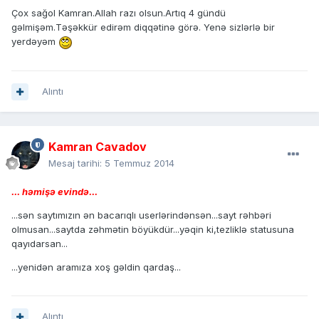
Çox sağol Kamran.Allah razı olsun.Artıq 4 gündü
gəlmişəm.Təşəkkür edirəm diqqətinə görə. Yenə sizlərlə bir
yerdəyəm
Alıntı
Kamran Cavadov
Mesaj tarihi:
5 Temmuz 2014
... həmişə evində...
...sən saytımızın ən bacarıqlı userlərindənsən...sayt rəhbəri
olmusan...saytda zəhmətin böyükdür...yəqin ki,tezliklə statusuna
qayıdarsan...
...yenidən aramıza xoş gəldin qardaş...
Alıntı