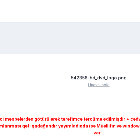
542358-hd_dvd_logo.png
Unavailable
ci mənbələrdən götürülərək tərəfimcə tərcümə edilmişdir + cə
ımlanması qəti qadağandır yayımladıqda isə Müəllifin və windows-
var...