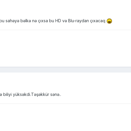
bu sahəyə bəlkə nə çıxsa bu HD və Blu-raydan çıxacaq
biliyi yüksəkdi.Təşəkkür sənə..