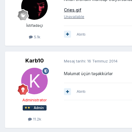
Cries.gif
Unavailable
İstifadəçi
Alıntı
5.1k
Karb10
Mesaj tarihi:
16 Temmuz 2014
Məlumat üçün təşəkkürlər
Alıntı
Administrator
11.2k