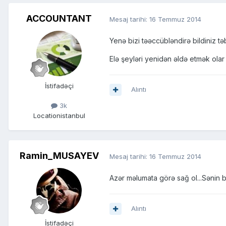
ACCOUNTANT
Mesaj tarihi:
16 Temmuz 2014
Yenə bizi təəccübləndirə bildiniz təb
Elə şeyləri yenidən əldə etmək olar 
İstifadəçi
Alıntı
3k
Location
istanbul
Ramin_MUSAYEV
Mesaj tarihi:
16 Temmuz 2014
Azər məlumata görə sağ ol...Sənin 
Alıntı
İstifadəçi