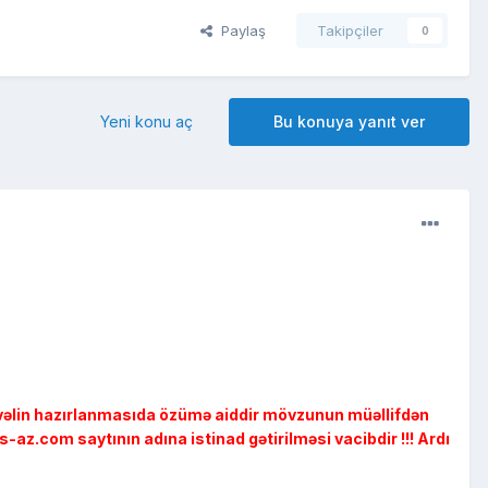
Paylaş
Takipçiler
0
Yeni konu aç
Bu konuya yanıt ver
dvəlin hazırlanmasıda özümə aiddir mövzunun müəllifdən
az.com saytının adına istinad gətirilməsi vacibdir !!! Ardı