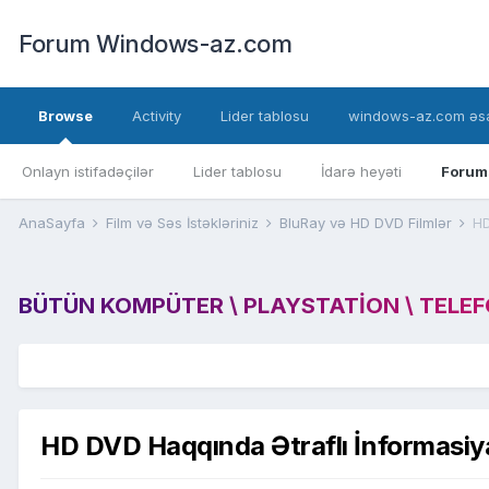
Forum Windows-az.com
Browse
Activity
Lider tablosu
windows-az.com əsa
Onlayn istifadəçilər
Lider tablosu
İdarə heyəti
Forum
AnaSayfa
Film və Səs İstəkləriniz
BluRay və HD DVD Filmlər
HD
BÜTÜN KOMPÜTER \ PLAYSTATION \ TELEFON
HD DVD Haqqında Ətraflı İnformasiy