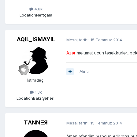
4.8k
Location
Neftçala
AQIL_ISMAYIL
Mesaj tarihi:
15 Temmuz 2014
Azər
məlumat üçün təşəkkürlər...be
Alıntı
İstifadəçi
1.3k
Location
Baki Şəhəri.
TΛNNΞЯ
Mesaj tarihi:
15 Temmuz 2014
Aman əfəndim mahcup ediyorsunuz