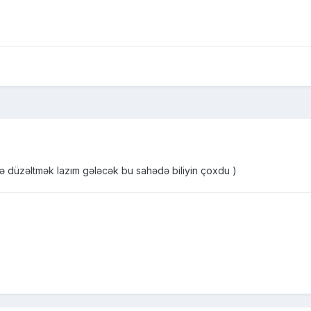
ə düzəltmək lazım gələcək bu sahədə biliyin çoxdu )