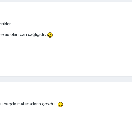
riklər.
əsas olan can sağlığıdır.
bu haqda məlumatların çoxdu..