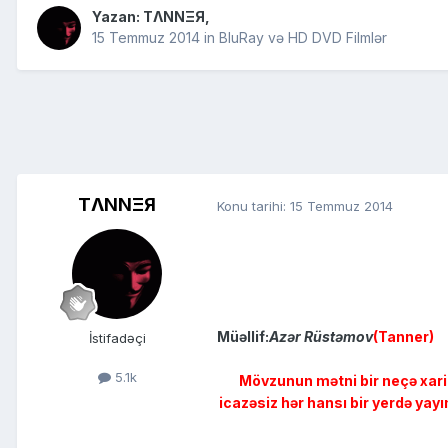
Yazan:
TΛNNΞЯ
,
15 Temmuz 2014
in
BluRay və HD DVD Filmlər
TΛNNΞЯ
Konu tarihi:
15 Temmuz 2014
Müəllif:
Azər Rüstəmov
(Tanner)
İstifadəçi
5.1k
Mövzunun mətni bir neçə xari
icazəsiz hər hansı bir yerdə yay