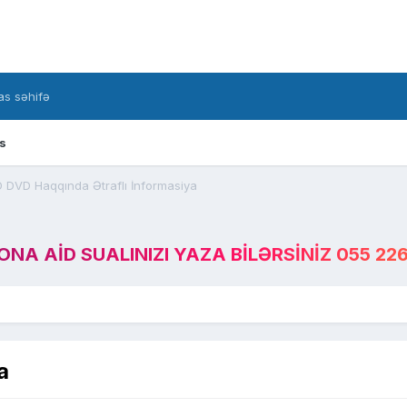
s səhifə
s
 DVD Haqqında Ətraflı İnformasiya
A AID SUALINIZI YAZA BILƏRSINIZ 055 226
a