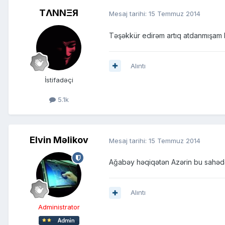
TΛNNΞЯ
Mesaj tarihi:
15 Temmuz 2014
Təşəkkür edirəm artıq atdanmışam 
Alıntı
İstifadəçi
5.1k
Elvin Məlikov
Mesaj tarihi:
15 Temmuz 2014
Ağabəy həqiqətən Azərin bu sahədə 
Alıntı
Administrator