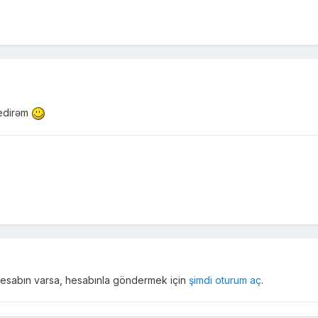
 edirəm
r hesabın varsa, hesabınla göndermek için
şimdi oturum aç
.