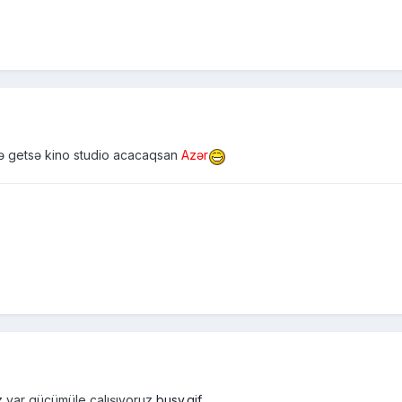
lə getsə kino studio acacaqsan
Azər
 var gücümüle çalışıyoruz
busy.gif