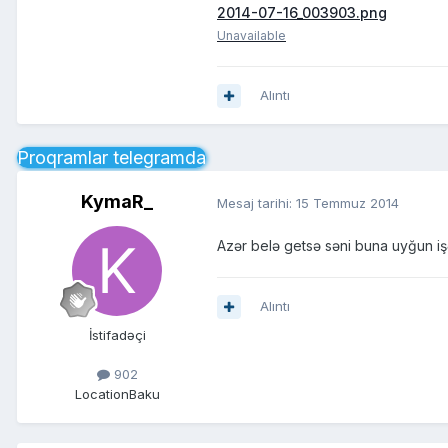
2014-07-16_003903.png
Unavailable
Alıntı
Proqramlar telegramda
KymaR_
Mesaj tarihi:
15 Temmuz 2014
Azər belə getsə səni buna uyğun iş
Alıntı
İstifadəçi
902
Location
Baku