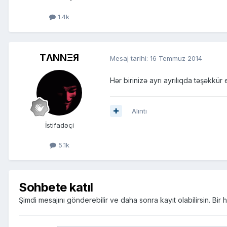
1.4k
TΛNNΞЯ
Mesaj tarihi:
16 Temmuz 2014
Hər birinizə ayrı ayrılıqda təşəkkür
Alıntı
İstifadəçi
5.1k
Sohbete katıl
Şimdi mesajını gönderebilir ve daha sonra kayıt olabilirsin. Bi