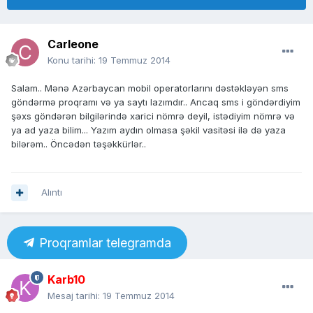
Carleone
Konu tarihi:
19 Temmuz 2014
Salam.. Mənə Azərbaycan mobil operatorlarını dəstəkləyən sms
göndərmə proqramı və ya saytı lazımdır.. Ancaq sms i göndərdiyim
şəxs göndərən bilgilərində xarici nömrə deyil, istədiyim nömrə və
ya ad yaza bilim... Yazım aydın olmasa şəkil vasitəsi ilə də yaza
bilərəm.. Öncədən təşəkkürlər..
Alıntı
Proqramlar telegramda
Karb10
Mesaj tarihi:
19 Temmuz 2014