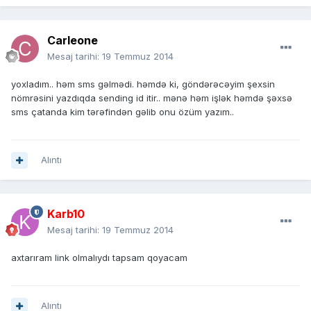
Carleone
Mesaj tarihi:
19 Temmuz 2014
yoxladım.. həm sms gəlmədi. həmdə ki, göndərəcəyim şexsin
nömrəsini yazdıqda sending id itir.. mənə həm işlək həmdə şəxsə
sms çatanda kim tərəfindən gəlib onu özüm yazım..
Alıntı
Karb10
Mesaj tarihi:
19 Temmuz 2014
axtarıram link olmalıydı tapsam qoyacam
Alıntı