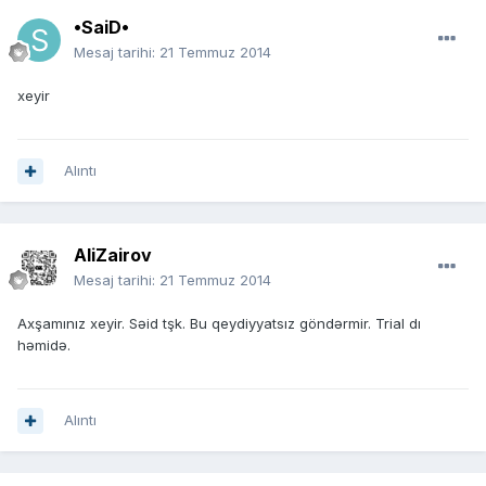
•SaiD•
Mesaj tarihi:
21 Temmuz 2014
xeyir
Alıntı
AliZairov
Mesaj tarihi:
21 Temmuz 2014
Axşamınız xeyir. Səid tşk. Bu qeydiyyatsız göndərmir. Trial dı
həmidə.
Alıntı