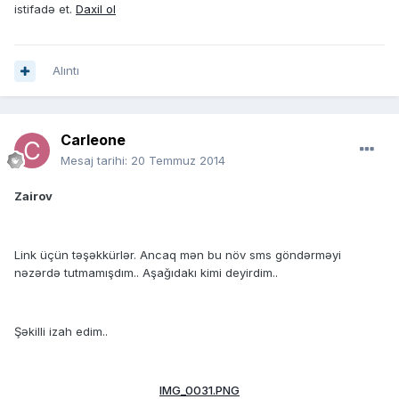
istifadə et.
Daxil ol
Alıntı
Carleone
Mesaj tarihi:
20 Temmuz 2014
Zairov
Link üçün təşəkkürlər. Ancaq mən bu növ sms göndərməyi
nəzərdə tutmamışdım.. Aşağıdakı kimi deyirdim..
Şəkilli izah edim..
IMG_0031.PNG