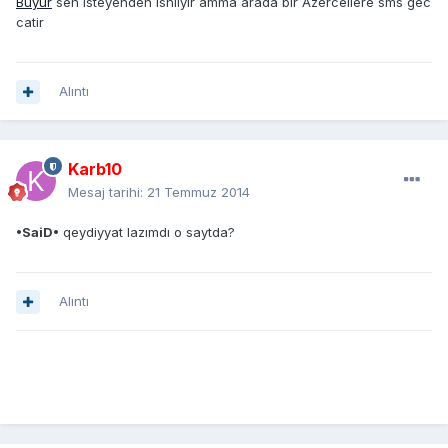
Buyur
sen isteyenden ishliyir amma arada bir Azercellere sms gec
catir
Alıntı
Karb10
Mesaj tarihi:
21 Temmuz 2014
•SaiD•
qeydiyyat lazımdı o saytda?
Alıntı