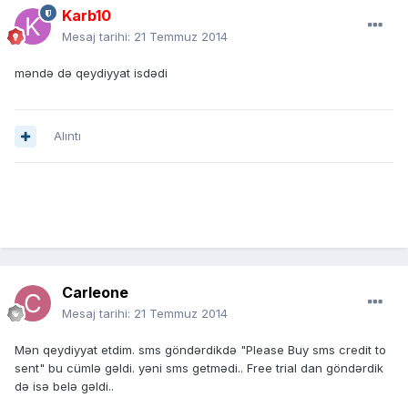
Karb10
Mesaj tarihi:
21 Temmuz 2014
məndə də qeydiyyat isdədi
Alıntı
Carleone
Mesaj tarihi:
21 Temmuz 2014
Mən qeydiyyat etdim. sms göndərdikdə "Please Buy sms credit to
sent" bu cümlə gəldi. yəni sms getmədi.. Free trial dan göndərdik
də isə belə gəldi..