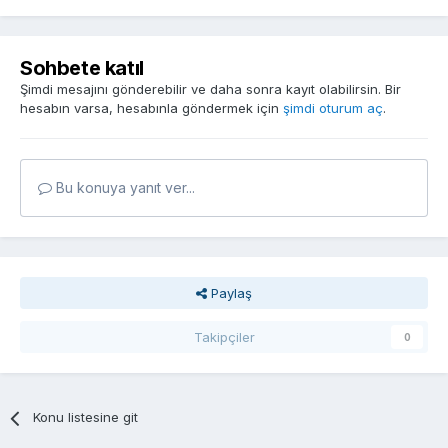
Sohbete katıl
Şimdi mesajını gönderebilir ve daha sonra kayıt olabilirsin. Bir
hesabın varsa, hesabınla göndermek için
şimdi oturum aç
.
Bu konuya yanıt ver...
Paylaş
Takipçiler
0
Konu listesine git