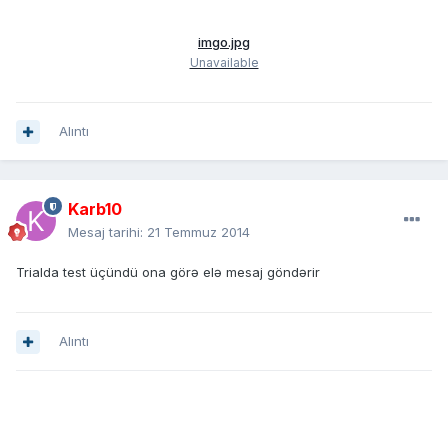
imgo.jpg
Unavailable
Alıntı
Karb10
Mesaj tarihi:
21 Temmuz 2014
Trialda test üçündü ona görə elə mesaj göndərir
Alıntı