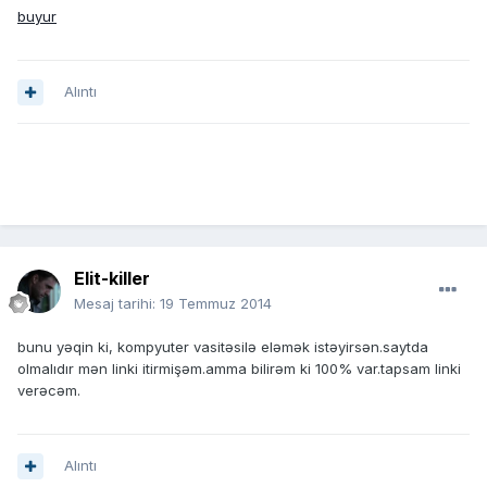
buyur
Alıntı
Elit-killer
Mesaj tarihi:
19 Temmuz 2014
bunu yəqin ki, kompyuter vasitəsilə eləmək istəyirsən.saytda
olmalıdır mən linki itirmişəm.amma bilirəm ki 100% var.tapsam linki
verəcəm.
Alıntı