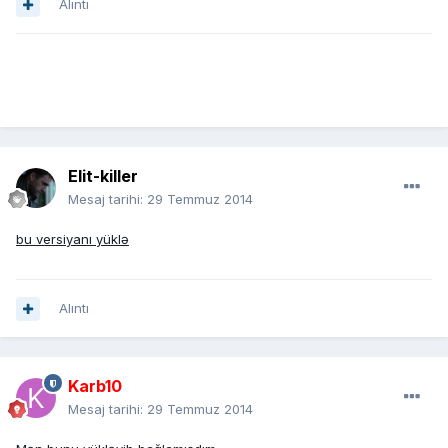
Alıntı
Elit-killer
Mesaj tarihi:
29 Temmuz 2014
bu versiyanı yüklə
Alıntı
Karb10
Mesaj tarihi:
29 Temmuz 2014