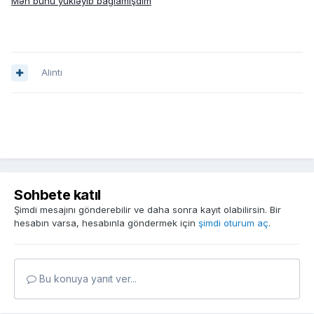
Mən bunu yükləyib bağlamışdım
Alıntı
Sohbete katıl
Şimdi mesajını gönderebilir ve daha sonra kayıt olabilirsin. Bir
hesabın varsa, hesabınla göndermek için
şimdi oturum aç
.
Bu konuya yanıt ver...