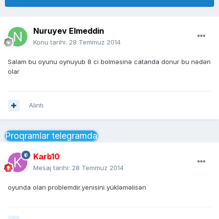
Nuruyev Elmeddin
Konu tarihi:
28 Temmuz 2014
Salam bu oyunu oynuyub 8 ci bolməsinə catanda donur bu nədən
olar
Alıntı
Proqramlar telegramda
Karb10
Mesaj tarihi:
28 Temmuz 2014
oyunda olan problemdir.yenisini yükləməlisən