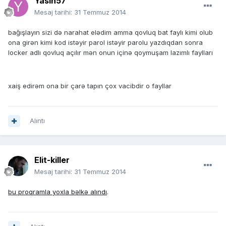
Yasin57
Mesaj tarihi:
31 Temmuz 2014
bağışlayın sizi də narahat elədim amma qovluq bat faylı kimi olub
ona girən kimi kod istəyir parol istəyir parolu yazdıqdan sonra
locker adlı qovluq açılır mən onun içinə qoymuşam lazımlı faylları
xaiş edirəm ona bir çarə tapın çox vacibdir o fayllar
Alıntı
Elit-killer
Mesaj tarihi:
31 Temmuz 2014
bu proqramla yoxla bəlkə alındı
.