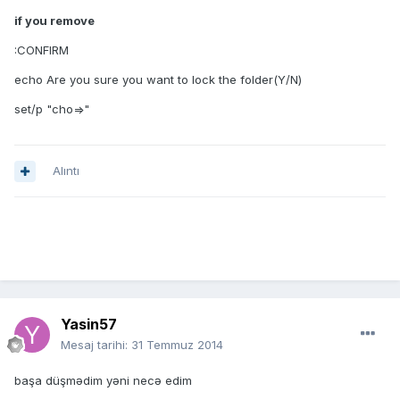
if you remove
:CONFIRM
echo Are you sure you want to lock the folder(Y/N)
set/p "cho=>"
Alıntı
Yasin57
Mesaj tarihi:
31 Temmuz 2014
başa düşmədim yəni necə edim