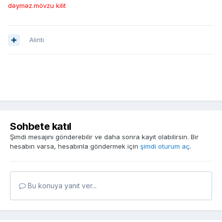
dəyməz.mövzu kilit
Alıntı
Sohbete katıl
Şimdi mesajını gönderebilir ve daha sonra kayıt olabilirsin. Bir
hesabın varsa, hesabınla göndermek için
şimdi oturum aç
.
Bu konuya yanıt ver...