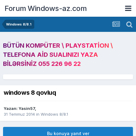
Forum Windows-az.com
Windows 8/8.1
BÜTÜN KOMPÜTER \ PLAYSTATION \
TELEFONA AID SUALINIZI YAZA
BILƏRSINIZ 055 226 96 22
windows 8 qovluq
Yazan:
Yasin57
,
31 Temmuz 2014
in
Windows 8/8.1
Bu konuya yanıt ver