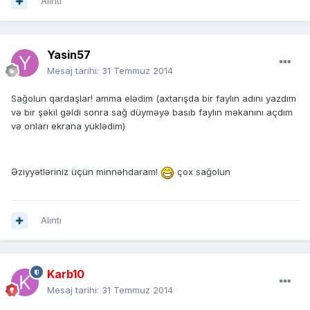
Alıntı
Yasin57
Mesaj tarihi:
31 Temmuz 2014
Sağolun qardaşlar! amma elədim (axtarışda bir faylın adını yazdım
və bir şəkil gəldi sonra sağ düyməyə basıb faylın məkanını açdım
və onları ekrana yüklədim)
Əziyyətləriniz üçün minnəhdaram!
çox sağolun
Alıntı
Karb10
Mesaj tarihi:
31 Temmuz 2014