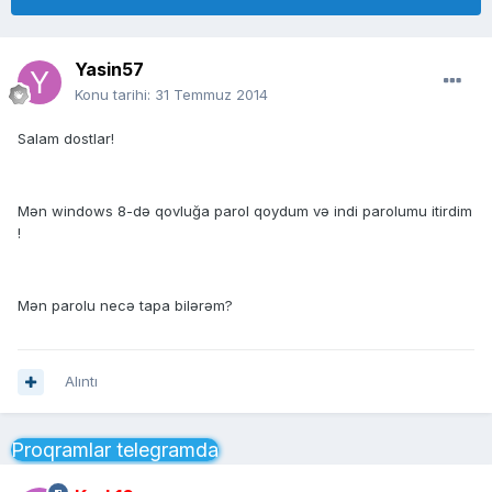
Yasin57
Konu tarihi:
31 Temmuz 2014
Salam dostlar!
Mən windows 8-də qovluğa parol qoydum və indi parolumu itirdim
!
Mən parolu necə tapa bilərəm?
Alıntı
Proqramlar telegramda