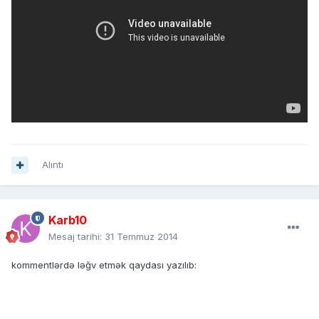
Alıntı
Karb10
Mesaj tarihi:
31 Temmuz 2014
kommentlərdə ləğv etmək qaydası yazılıb: