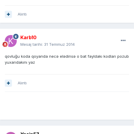
Alıntı
Karb10
Mesaj tarihi:
31 Temmuz 2014
qovluğu koda qoyanda necə elədinsə o bat fayldakı kodları pozub
yuxarıdakını yaz
Alıntı