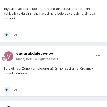
faylı usb vasitəsilə köçürt telefona amma zune proqramını
yükləyib yoxla.alınmalıdır.əvvəl helə belə yoxla usb ilə olmasa
zune ilə.
Alıntı
vuqarabdulevvelov
Mesaj tarihi:
3 Ağustos 2014
Belə olmadı Zune var telefonu görür hər şeyi ama yükləmək
olmadı telefona.
Alıntı