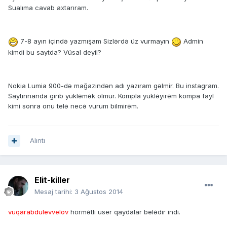
Sualıma cavab axtarıram.
7-8 ayın içində yazmışam Sizlərdə üz vurmayın
Admin
kimdi bu saytda? Vüsal deyil?
Nokia Lumia 900-də mağazindən adı yazıram gəlmir. Bu instagram.
Saytınnanda girib yükləmək olmur. Kompla yükləyirəm kompa fayl
kimi sonra onu telə necə vurum bilmirəm.
Alıntı
Elit-killer
Mesaj tarihi:
3 Ağustos 2014
vuqarabdulevvelov
hörmətli user qaydalar belədir indi.