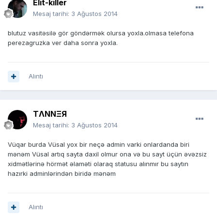
Elit-killer
Mesaj tarihi:
3 Ağustos 2014
blutuz vasitəsilə gör göndərmək olursa yoxla.olmasa telefona
perezagruzka ver daha sonra yoxla.
Alıntı
TΛNNΞЯ
Mesaj tarihi:
3 Ağustos 2014
Vüqar burda Vüsal yox bir neçə admin varki onlardanda biri
mənəm Vüsal artıq sayta daxil olmur ona və bu sayt üçün əvəzsiz
xidmətlərinə hörmət əlaməti olaraq statusu alınmır bu saytın
hazırki adminlərindən biridə mənəm
Alıntı