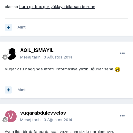
olamsa
bura gir bax gör yükləyə bilərsən burdan
Alıntı
AQIL_ISMAYIL
Mesaj tarihi:
3 Ağustos 2014
Vuqar özü haqqında ətraflı informasiya yazib uğurlar sənə
Alıntı
vuqarabdulevvelov
Mesaj tarihi:
3 Ağustos 2014
Ayda ildə bir dəfə burda sual yazmışam sizdə qaralamayın.