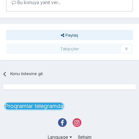
Bu konuya yanıt ver...
Paylaş
Takipçiler
0
Konu listesine git
Proqramlar telegramda
Language
İletişim