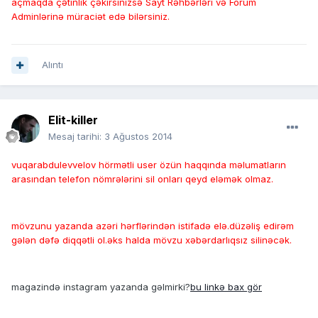
açmaqda çətinlik çəkirsinizsə Sayt Rəhbərləri və Forum
Adminlərinə müraciət edə bilərsiniz.
Alıntı
Elit-killer
Mesaj tarihi:
3 Ağustos 2014
vuqarabdulevvelov hörmətli user özün haqqında məlumatların
arasından telefon nömrələrini sil onları qeyd eləmək olmaz.
mövzunu yazanda azəri hərflərindən istifadə elə.düzəliş edirəm
gələn dəfə diqqətli ol.əks halda mövzu xəbərdarlıqsız silinəcək.
magazində instagram yazanda gəlmirki?
bu linkə bax gör