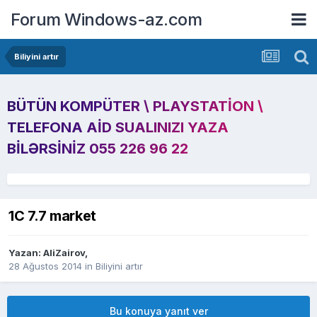
Forum Windows-az.com
Biliyini artır
BÜTÜN KOMPÜTER \ PLAYSTATION \
TELEFONA AID SUALINIZI YAZA
BILƏRSINIZ 055 226 96 22
1C 7.7 market
Yazan:
AliZairov
,
28 Ağustos 2014
in
Biliyini artır
Bu konuya yanıt ver