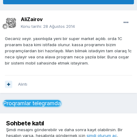
AliZairov
Konu tarihi:
28 Ağustos 2014
Gecəniz xeyir. yaxınlıqda yeni bir super market açılıb. orda 1C
proaramı baza kimi istifadə olunur. kassa proqramını bizim
proqramçılardan biri hazırlayıb. Mən bilmək istədiyim tam olaraq 1c
necə işləyir veə ona əlavə proqram necə yazıla bilər. Buna oxşar
bir sistemi mobil sahəsində etmək istəyirəm.
Alıntı
Proqramlar telegramda
Sohbete katıl
Şimdi mesajını gönderebilir ve daha sonra kayıt olabilirsin. Bir
hesabın varsa, hesabınla göndermek için
şimdi oturum aç
.