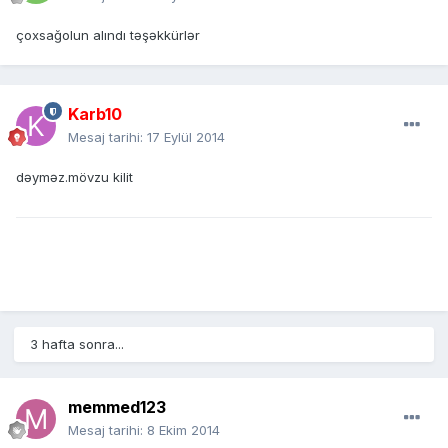
çoxsağolun alındı təşəkkürlər
Karb10
Mesaj tarihi:
17 Eylül 2014
dəyməz.mövzu kilit
3 hafta sonra...
memmed123
Mesaj tarihi:
8 Ekim 2014