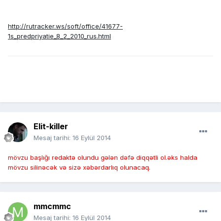
http://rutracker.ws/soft/office/41677-
1s_predpriyatie_8_2_2010_rus.html
Elit-killer
Mesaj tarihi:
16 Eylül 2014
mövzu başlığı redaktə olundu gələn dəfə diqqətli ol.əks halda
mövzu silinəcək və sizə xəbərdarlıq olunacaq.
mmcmmc
Mesaj tarihi:
16 Eylül 2014