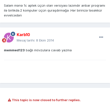
Salam mənə 1c aptek üçün olan versiyası lazımdır anbar proqramı
ilə birlikdə.2 komputer üçün quraşdırmağa .Hər birinizə təsəkkür
evvelcədən
Karb10
Mesaj tarihi:
8 Ekim 2014
memmed123
bağlı mövzulara cavab yazma
This topic is now closed to further replies.