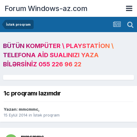
Forum Windows-az.com
İstək proqram
BÜTÜN KOMPÜTER \ PLAYSTATION \
TELEFONA AID SUALINIZI YAZA
BILƏRSINIZ 055 226 96 22
1c proqramı lazımdır
Yazan:
mmcmmc
,
15 Eylül 2014
in
İstək proqram
mmcmmc