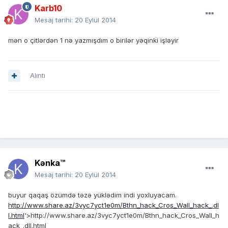
Karb10
Mesaj tarihi:
20 Eylül 2014
mən o çitlərdən 1 nə yazmışdım o birilər yəqinki işləyir
Alıntı
Kənka™
Mesaj tarihi:
20 Eylül 2014
buyur qaqaş özümdə təzə yüklədim indi yoxluyacam.
http://www.share.az/3vyc7yct1e0m/Bthn_hack_Cros_Wall_hack_.dl
l.html
'>http://www.share.az/3vyc7yct1e0m/Bthn_hack_Cros_Wall_h
ack_.dll.html