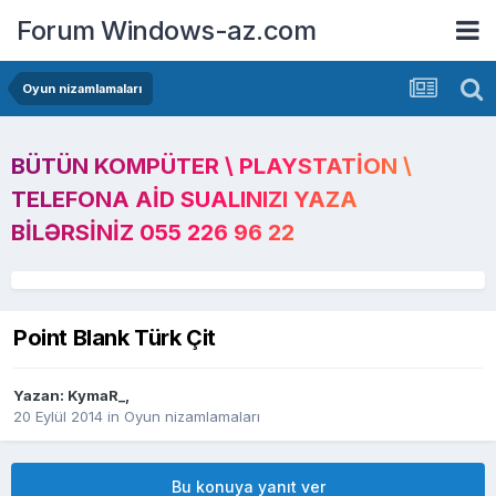
Forum Windows-az.com
Oyun nizamlamaları
BÜTÜN KOMPÜTER \ PLAYSTATION \
TELEFONA AID SUALINIZI YAZA
BILƏRSINIZ 055 226 96 22
Point Blank Türk Çit
Yazan:
KymaR_
,
20 Eylül 2014
in
Oyun nizamlamaları
Bu konuya yanıt ver