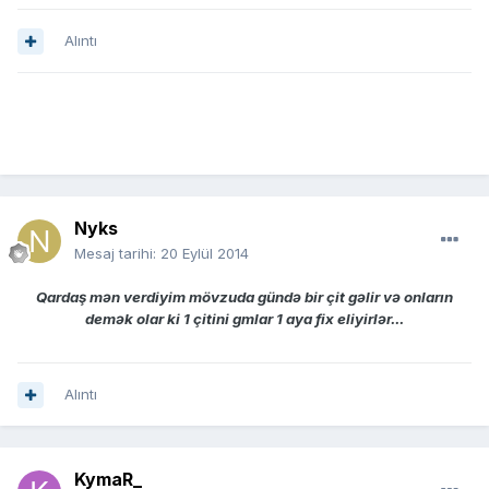
Alıntı
Nyks
Mesaj tarihi:
20 Eylül 2014
Qardaş mən verdiyim mövzuda gündə bir çit gəlir və onların
demək olar ki 1 çitini gmlar 1 aya fix eliyirlər...
Alıntı
KymaR_