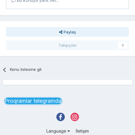
Bu konuya yanıt ver...
Paylaş
Takipçiler
0
Konu listesine git
Proqramlar telegramda
Language
İletişim