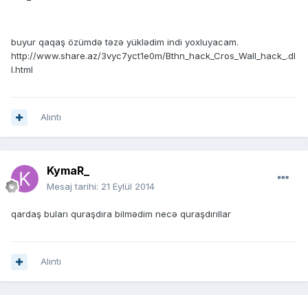
buyur qaqaş özümdə təzə yüklədim indi yoxluyacam.
http://www.share.az/3vyc7yct1e0m/Bthn_hack_Cros_Wall_hack_.dl
l.html
Alıntı
KymaR_
Mesaj tarihi:
21 Eylül 2014
qardaş buları quraşdıra bilmədim necə quraşdırıllar
Alıntı