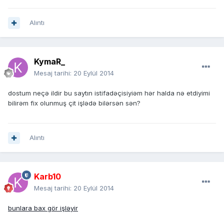
Alıntı
KymaR_
Mesaj tarihi:
20 Eylül 2014
dostum neçə ildir bu saytın istifadəçisiyiəm hər halda nə etdiyimi
bilirəm fix olunmuş çit işlədə bilərsən sən?
Alıntı
Karb10
Mesaj tarihi:
20 Eylül 2014
bunlara bax gör işləyir