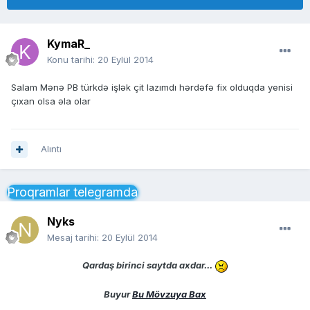
KymaR_
Konu tarihi:
20 Eylül 2014
Salam Mənə PB türkdə işlək çit lazımdı hərdəfə fix olduqda yenisi
çıxan olsa əla olar
Alıntı
Proqramlar telegramda
Nyks
Mesaj tarihi:
20 Eylül 2014
Qardaş birinci saytda axdar...
Buyur
Bu Mövzuya Bax