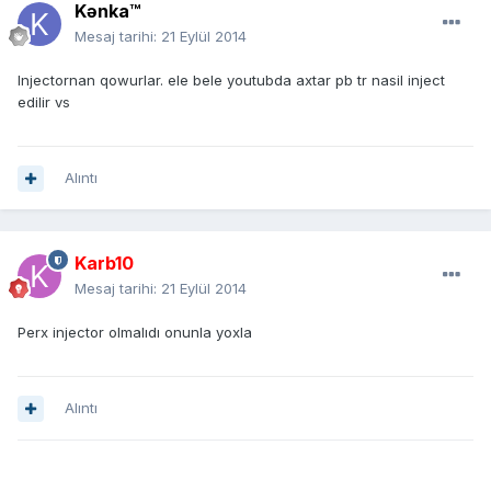
Kənka™
Mesaj tarihi:
21 Eylül 2014
Injectornan qowurlar. ele bele youtubda axtar pb tr nasil inject
edilir vs
Alıntı
Karb10
Mesaj tarihi:
21 Eylül 2014
Perx injector olmalıdı onunla yoxla
Alıntı