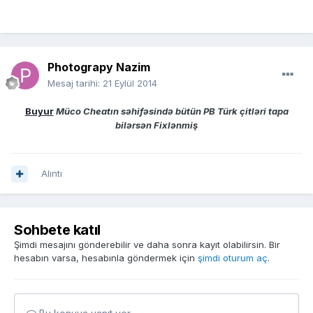
Photograpy Nazim
Mesaj tarihi:
21 Eylül 2014
Buyur
Müco Cheatın səhifəsində bütün PB Türk çitləri tapa
bilərsən Fixlənmiş
Alıntı
Sohbete katıl
Şimdi mesajını gönderebilir ve daha sonra kayıt olabilirsin. Bir
hesabın varsa, hesabınla göndermek için
şimdi oturum aç
.