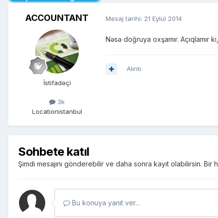
ACCOUNTANT
Mesaj tarihi:
21 Eylül 2014
Nəsə doğruya oxşamır. Açıqlamır ki
Alıntı
İstifadəçi
3k
Location
istanbul
Sohbete katıl
Şimdi mesajını gönderebilir ve daha sonra kayıt olabilirsin. Bi
Bu konuya yanıt ver...