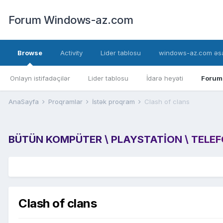
Forum Windows-az.com
Browse
Activity
Lider tablosu
windows-az.com əsa
Onlayn istifadəçilər
Lider tablosu
İdarə heyəti
Forum
AnaSayfa
Proqramlar
İstək proqram
Clash of clans
BÜTÜN KOMPÜTER \ PLAYSTATION \ TELEFON
Clash of clans