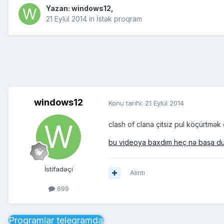
Yazan:
windows12
,
21 Eylül 2014
in
İstək proqram
windows12
Konu tarihi:
21 Eylül 2014
clash of clana çitsiz pul köçürtmək 
bu videoya baxdım heç nə başa d
İstifadəçi
Alıntı
699
Proqramlar telegramda