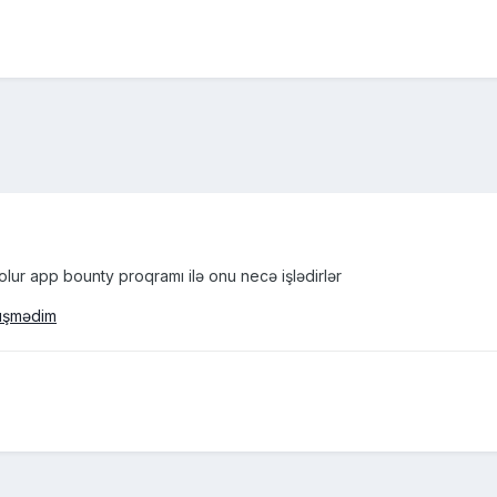
olur app bounty proqramı ilə onu necə işlədirlər
uşmədim