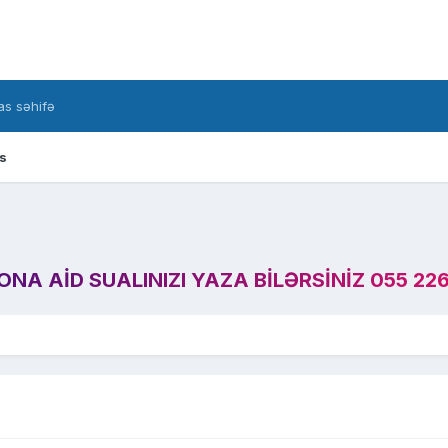
s səhifə
s
A AID SUALINIZI YAZA BILƏRSINIZ 055 226