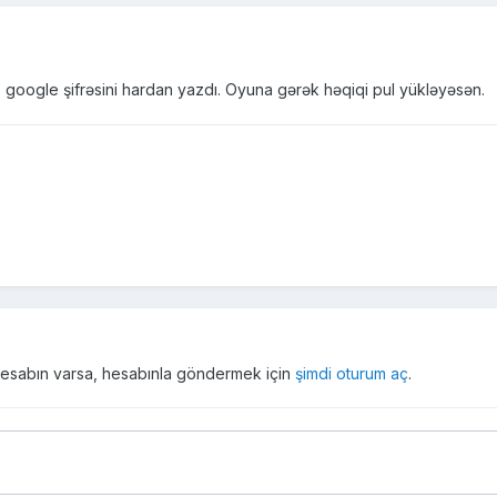
, google şifrəsini hardan yazdı. Oyuna gərək həqiqi pul yükləyəsən.
r hesabın varsa, hesabınla göndermek için
şimdi oturum aç
.