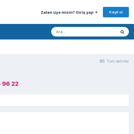
Kayıt ol
Zaten üye misin? Giriş yap
Tüm aktivite
 96 22