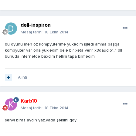
dell-inspiron
Mesaj tarihi:
18 Ekim 2014
bu oyunu mən öz kompyuterimə yükədim işlədi amma başqa
kompyuter var ona yüklədim belə bir xəta verir x3daudio1_1 dll
bunuda internetde baxdım həllini tapa bilmədim
Alıntı
Karb10
Mesaj tarihi:
18 Ekim 2014
səhvi biraz aydın yaz.yada şəklini qoy