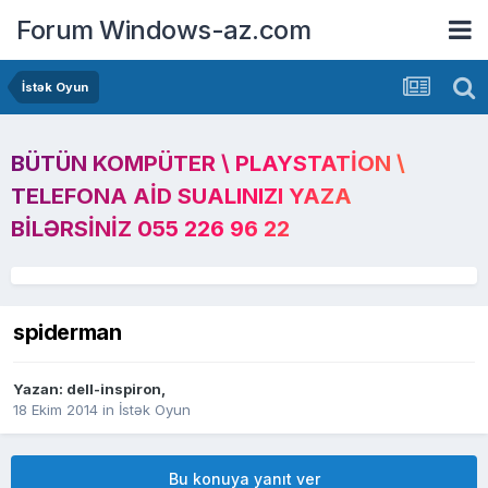
Forum Windows-az.com
İstək Oyun
BÜTÜN KOMPÜTER \ PLAYSTATION \
TELEFONA AID SUALINIZI YAZA
BILƏRSINIZ 055 226 96 22
spiderman
Yazan:
dell-inspiron
,
18 Ekim 2014
in
İstək Oyun
Bu konuya yanıt ver