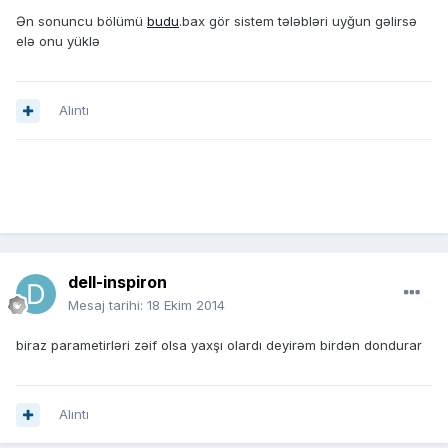
Ən sonuncu bölümü
budu
.bax gör sistem tələbləri uyğun gəlirsə
elə onu yüklə
Alıntı
dell-inspiron
Mesaj tarihi:
18 Ekim 2014
biraz parametirləri zəif olsa yaxşı olardı deyirəm birdən dondurar
Alıntı