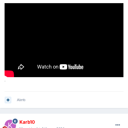
.
Alıntı
Karb10