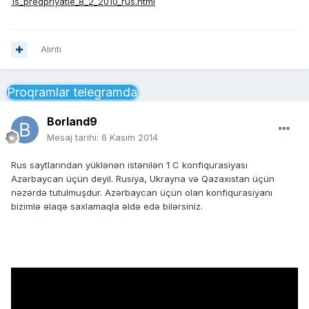
1s_predpriyatie_8_2_2010_rus.html
Alıntı
Proqramlar telegramda
Borland9
Mesaj tarihi:
6 Kasım 2014
Rus saytlarından yüklənən istənilən 1 C konfiqurasiyası
Azərbaycan üçün deyil. Rusiya, Ukrayna və Qazaxıstan üçün
nəzərdə tutulmuşdur. Azərbaycan üçün olan konfiqurasiyanı
bizimlə əlaqə saxlamaqla əldə edə bilərsiniz.