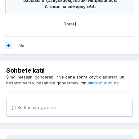
backbas dll,запускаем,все активировалось.
Ставил на семерку х64.
[/hide]
Alıntı
Sohbete katıl
Şimdi mesajını gönderebilir ve daha sonra kayıt olabilirsin. Bir
hesabın varsa, hesabınla göndermek için
şimdi oturum aç
.
Bu konuya yanıt ver...