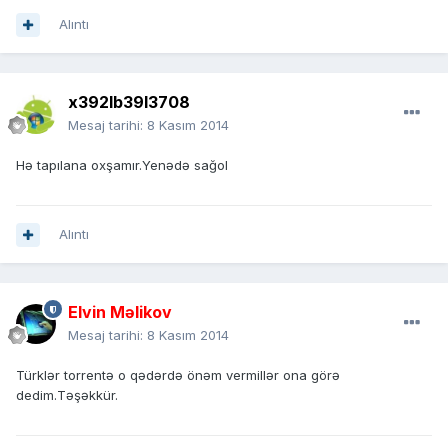
Alıntı
x392lb39l3708
Mesaj tarihi:
8 Kasım 2014
Hə tapılana oxşamır.Yenədə sağol
Alıntı
Elvin Məlikov
Mesaj tarihi:
8 Kasım 2014
Türklər torrentə o qədərdə önəm vermillər ona görə
dedim.Təşəkkür.