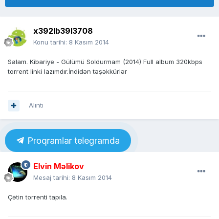
x392lb39l3708
Konu tarihi:
8 Kasım 2014
Salam. Kibariye - Gülümü Soldurmam (2014) Full album 320kbps
torrent linki lazımdır.İndidən təşəkkürlər
Alıntı
Proqramlar telegramda
Elvin Məlikov
Mesaj tarihi:
8 Kasım 2014
Çətin torrenti tapıla.