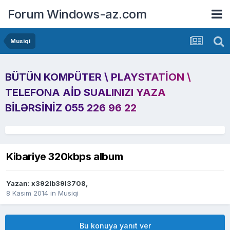
Forum Windows-az.com
Musiqi
BÜTÜN KOMPÜTER \ PLAYSTATION \
TELEFONA AID SUALINIZI YAZA
BILƏRSINIZ 055 226 96 22
Kibariye 320kbps album
Yazan:
x392lb39l3708
,
8 Kasım 2014
in
Musiqi
Bu konuya yanıt ver