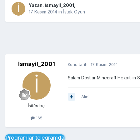
Yazan:
İsmayil_2001
,
17 Kasım 2014
in
İstək Oyun
İsmayil_2001
Konu tarihi:
17 Kasım 2014
Salam Dostlar Minecraft Hexxit-in S
Alıntı
İstifadəçi
165
Proqramlar telegramda