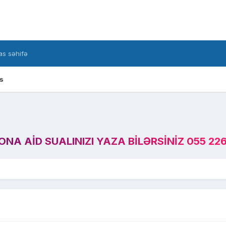
s səhifə
s
A AID SUALINIZI YAZA BILƏRSINIZ 055 226