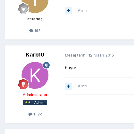
Alıntı
İstifadəçi
165
Karb10
Mesaj tarihi:
12 Nisan 2015
buyur
Alıntı
Administrator
11.2k