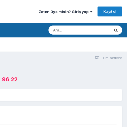
Kayıt ol
Zaten üye misin? Giriş yap
Tüm aktivite
 96 22