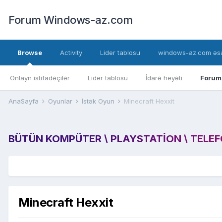
Forum Windows-az.com
Browse
Activity
Lider tablosu
windows-az.com əsa
Onlayn istifadəçilər
Lider tablosu
İdarə heyəti
Forum
AnaSayfa
Oyunlar
İstək Oyun
Minecraft Hexxit
BÜTÜN KOMPÜTER \ PLAYSTATION \ TELEFON
Minecraft Hexxit