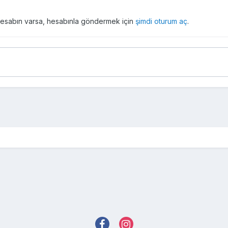
r hesabın varsa, hesabınla göndermek için
şimdi oturum aç
.