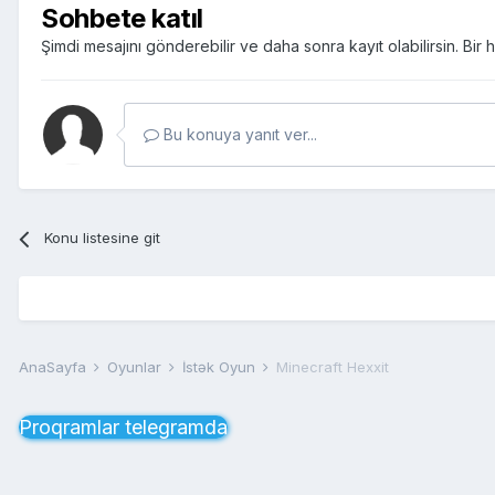
Sohbete katıl
Şimdi mesajını gönderebilir ve daha sonra kayıt olabilirsin. Bi
Bu konuya yanıt ver...
Konu listesine git
AnaSayfa
Oyunlar
İstək Oyun
Minecraft Hexxit
Proqramlar telegramda