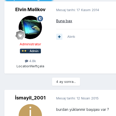
Elvin Məlikov
Mesaj tarihi:
17 Kasım 2014
Buna bax
Alıntı
Administrator
4.8k
Location
Neftçala
4 ay sonra...
İsmayil_2001
Mesaj tarihi:
12 Nisan 2015
burdan yüklənmir başqası var ?