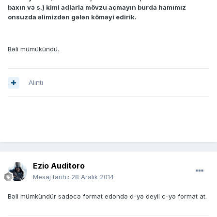
baxın və s.) kimi adlarla mövzu açmayın burda hamımız
onsuzda əlimizdən gələn köməyi edirik.
Bəli mümükündü.
Alıntı
Ezio Auditoro
Mesaj tarihi:
28 Aralık 2014
Bəli mümkündür sadəcə format edəndə d-yə deyil c-yə format at.