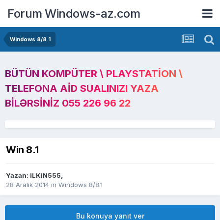
Forum Windows-az.com
Windows 8/8.1
BÜTÜN KOMPÜTER \ PLAYSTATION \
TELEFONA AID SUALINIZI YAZA
BILƏRSINIZ 055 226 96 22
Win 8.1
Yazan:
iLKiN555
,
28 Aralık 2014
in
Windows 8/8.1
Bu konuya yanıt ver