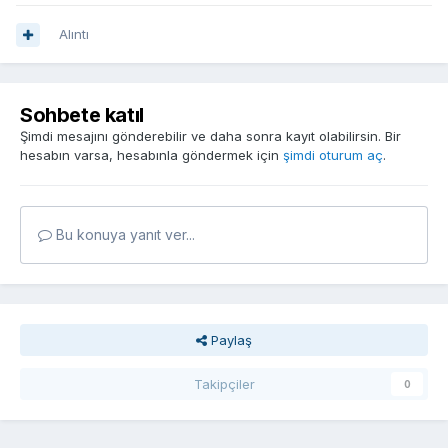
Alıntı
Sohbete katıl
Şimdi mesajını gönderebilir ve daha sonra kayıt olabilirsin. Bir
hesabın varsa, hesabınla göndermek için
şimdi oturum aç
.
Bu konuya yanıt ver...
Paylaş
Takipçiler
0