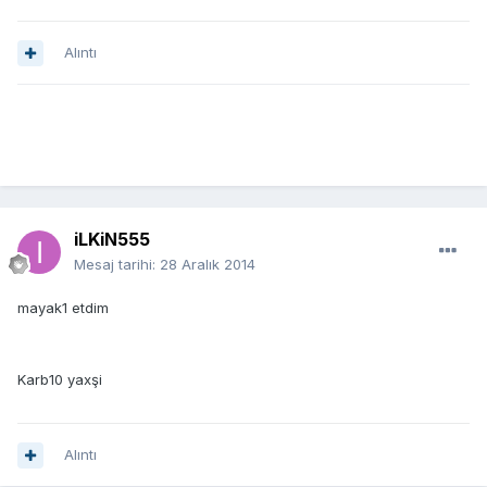
Alıntı
iLKiN555
Mesaj tarihi:
28 Aralık 2014
mayak1 etdim
Karb10 yaxşi
Alıntı