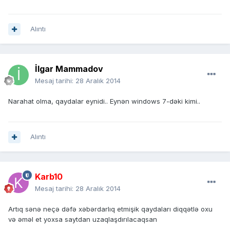
Alıntı
İlgar Mammadov
Mesaj tarihi:
28 Aralık 2014
Narahat olma, qaydalar eynidi.. Eynən windows 7-dəki kimi..
Alıntı
Karb10
Mesaj tarihi:
28 Aralık 2014
Artıq sənə neçə dəfə xəbərdarlıq etmişik qaydaları diqqətlə oxu
və əməl et yoxsa saytdan uzaqlaşdırılacaqsan