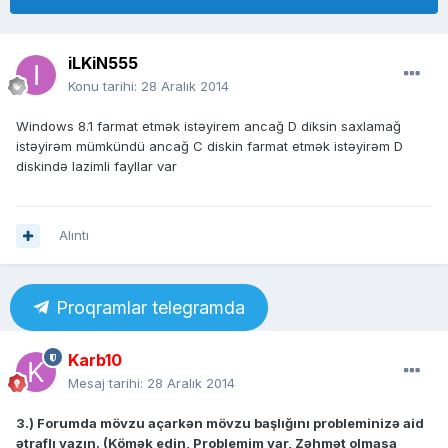
iLKiN555
Konu tarihi:
28 Aralık 2014
Windows 8.1 farmat etmək istəyirem ancağ D diksin saxlamağ
istəyirəm mümkündü ancağ C diskin farmat etmək istəyirəm D
diskində lazimli fayllar var
Alıntı
Proqramlar telegramda
Karb10
Mesaj tarihi:
28 Aralık 2014
3.) Forumda mövzu açarkən mövzu başlığını probleminizə aid
ətraflı yazın. (Kömək edin, Problemim var, Zəhmət olmasa