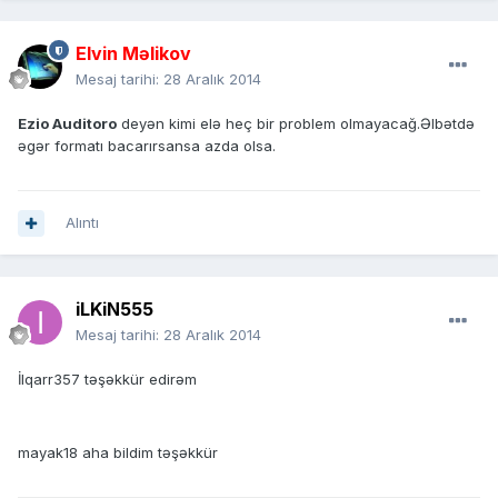
Elvin Məlikov
Mesaj tarihi:
28 Aralık 2014
Ezio Auditoro
deyən kimi elə heç bir problem olmayacağ.Əlbətdə
əgər formatı bacarırsansa azda olsa.
Alıntı
iLKiN555
Mesaj tarihi:
28 Aralık 2014
İlqarr357 təşəkkür edirəm
mayak18 aha bildim təşəkkür