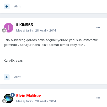
Alıntı
iLKiN555
Mesaj tarihi:
28 Aralık 2014
Ezio Auditoroç qardaş orda seçnək yerirde yəni sual avtomatik
getmirde , Sorüşür hansi diski farmat etmək isteyirsiz ,
Karb10, yaxşi
Alıntı
Elvin Məlikov
Mesaj tarihi:
28 Aralık 2014