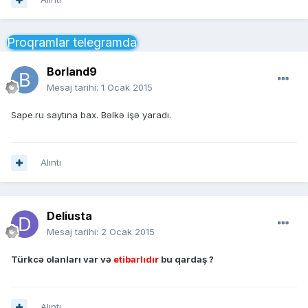
Proqramlar telegramda
Borland9
Mesaj tarihi:
1 Ocak 2015
Sape.ru saytına bax. Bəlkə işə yaradı.
Alıntı
Deliusta
Mesaj tarihi:
2 Ocak 2015
Türkcə olanları var və
etibarlıdır
bu qardaş ?
Alıntı