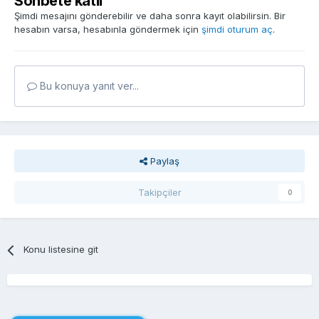
Sohbete katıl
Şimdi mesajını gönderebilir ve daha sonra kayıt olabilirsin. Bir
hesabın varsa, hesabınla göndermek için
şimdi oturum aç
.
Bu konuya yanıt ver...
Paylaş
Takipçiler
0
Konu listesine git