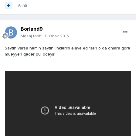
Alıntı
Borland9
Mesaj tarihi:
11 Ocak 2015
Saytın varsa həmin saytın linklərini əlavə edirsən o da onlara görə
müəyyən qədər pul ödəyir.