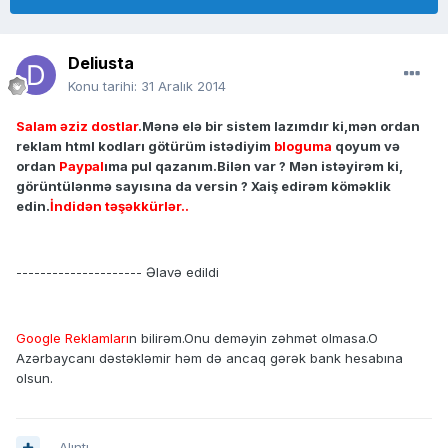
Deliusta
Konu tarihi:
31 Aralık 2014
Salam əziz dostlar
.Mənə elə bir sistem lazımdır ki,mən ordan
reklam html kodları götürüm istədiyim
bloguma
qoyum və
ordan
Paypal
ıma pul qazanım.Bilən var ? Mən istəyirəm ki,
görüntülənmə sayısına da versin ? Xaiş edirəm köməklik
edin.
İndidən təşəkkürlər..
--------------------- Əlavə edildi
Google Reklamları
n bilirəm.Onu deməyin zəhmət olmasa.O
Azərbaycanı dəstəkləmir həm də ancaq gərək bank hesabına
olsun.
Alıntı