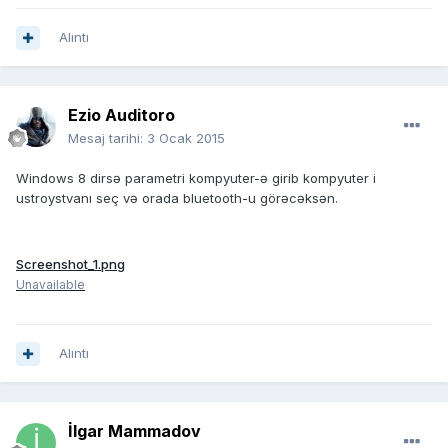
Alıntı
Ezio Auditoro
Mesaj tarihi:
3 Ocak 2015
Windows 8 dirsə parametri kompyuter-ə girib kompyuter i
ustroystvanı seç və orada bluetooth-u görəcəksən.
Screenshot_1.png
Unavailable
Alıntı
İlgar Mammadov