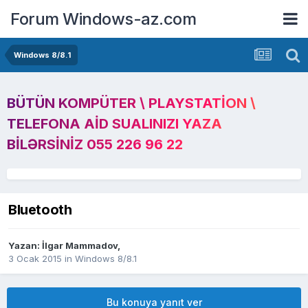
Forum Windows-az.com
Windows 8/8.1
BÜTÜN KOMPÜTER \ PLAYSTATION \
TELEFONA AID SUALINIZI YAZA
BILƏRSINIZ 055 226 96 22
Bluetooth
Yazan:
İlgar Mammadov
,
3 Ocak 2015
in
Windows 8/8.1
Bu konuya yanıt ver