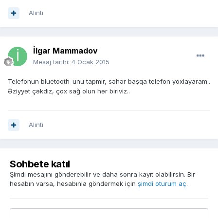
Alıntı
İlgar Mammadov
Mesaj tarihi:
4 Ocak 2015
Telefonun bluetooth-unu tapmır, səhər başqa telefon yoxlayaram..
Əziyyət çəkdiz, çox sağ olun hər biriviz..
Alıntı
Sohbete katıl
Şimdi mesajını gönderebilir ve daha sonra kayıt olabilirsin. Bir
hesabın varsa, hesabınla göndermek için
şimdi oturum aç
.