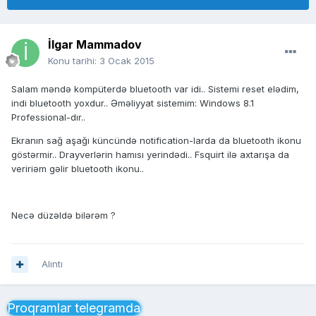
İlgar Mammadov
Konu tarihi:
3 Ocak 2015
Salam məndə kompüterdə bluetooth var idi.. Sistemi reset elədim,
indi bluetooth yoxdur.. Əməliyyat sistemim: Windows 8.1
Professional-dır..
Ekranın sağ aşağı küncündə notification-larda da bluetooth ikonu
göstərmir.. Drayverlərin hamısı yerindədi.. Fsquirt ilə axtarışa da
veririəm gəlir bluetooth ikonu..
Necə düzəldə bilərəm ?
Alıntı
Proqramlar telegramda