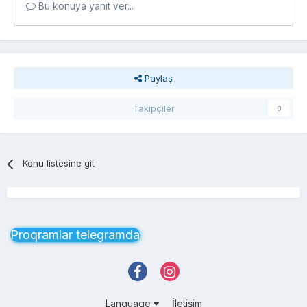
Bu konuya yanıt ver...
Paylaş
Takipçiler
0
Konu listesine git
Proqramlar telegramda
Language
İletişim