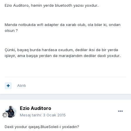
Ezio Auditoro, həmin yerdə bluetooth yazısı yoxdur..
Məndə notbukda wifi adapter da xarab olub, ola bilər ki, ondan
olsun ?
Çünki, bayaq burda hardasa oxudum, dedilər iksi də bir yerdə
işləyir, ama başqa yerdən də maraqlandım dedilər dəxli yoxdur..
Alıntı
Ezio Auditoro
Mesaj tarihi:
3 Ocak 2015
Dəxli yoxdur qaqaş.BlueSoleil-i yoxladın?