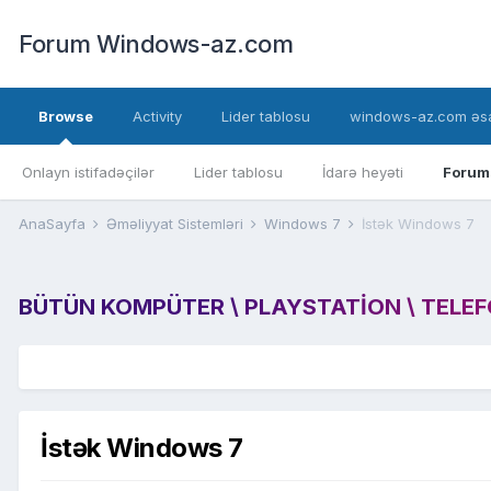
Forum Windows-az.com
Browse
Activity
Lider tablosu
windows-az.com əsa
Onlayn istifadəçilər
Lider tablosu
İdarə heyəti
Forum
AnaSayfa
Əməliyyat Sistemləri
Windows 7
İstək Windows 7
BÜTÜN KOMPÜTER \ PLAYSTATION \ TELEFON
İstək Windows 7