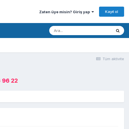
Kayıt ol
Zaten üye misin? Giriş yap
Tüm aktivite
 96 22