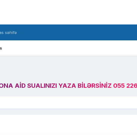
s səhifə
s
A AID SUALINIZI YAZA BILƏRSINIZ 055 226