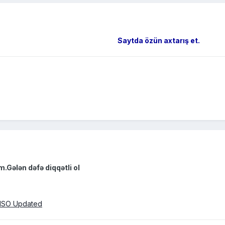
Saytda özün axtarış et.
.Gələn dəfə diqqətli ol
 ISO Updated