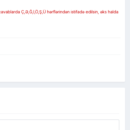
vablarda Ç,Ə,Ğ,I,Ö,Ş,Ü hərflərindən istifadə edilsin, əks halda