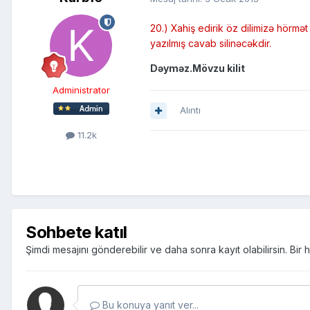
20.) Xahiş edirik öz dilimizə hörmə
yazılmış cavab silinəcəkdir.
Dəyməz.Mövzu kilit
Administrator
Alıntı
11.2k
Sohbete katıl
Şimdi mesajını gönderebilir ve daha sonra kayıt olabilirsin. Bi
Bu konuya yanıt ver...