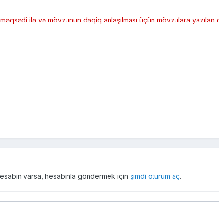
t məqsədi ilə və mövzunun dəqiq anlaşılması üçün mövzulara yazılan ca
r hesabın varsa, hesabınla göndermek için
şimdi oturum aç
.