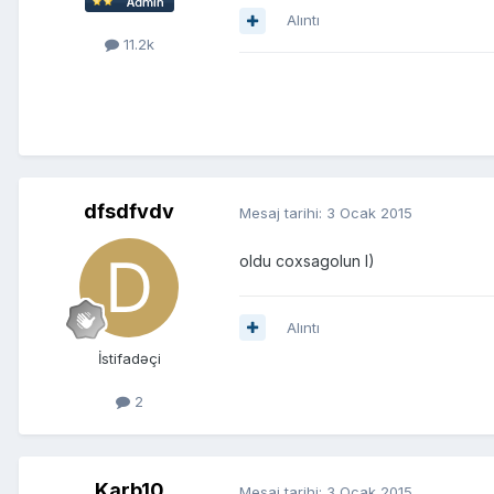
Alıntı
11.2k
dfsdfvdv
Mesaj tarihi:
3 Ocak 2015
oldu coxsagolun I)
Alıntı
İstifadəçi
2
Karb10
Mesaj tarihi:
3 Ocak 2015