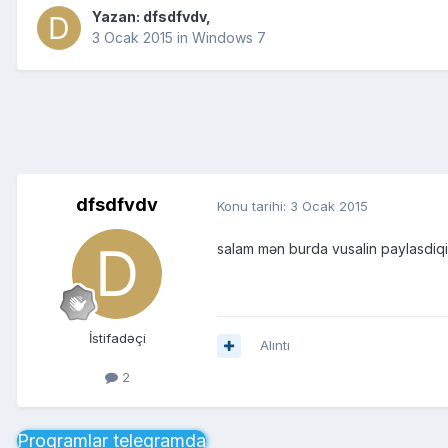
Yazan:
dfsdfvdv
,
3 Ocak 2015
in
Windows 7
dfsdfvdv
Konu tarihi:
3 Ocak 2015
salam mən burda vusalin paylasdiqi
İstifadəçi
Alıntı
2
Proqramlar telegramda