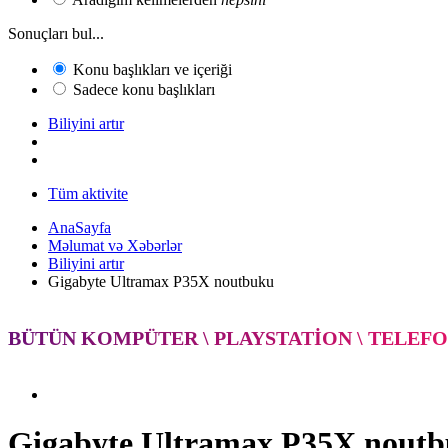
Sonuçları bul...
Konu başlıkları ve içeriği
Sadece konu başlıkları
Biliyini artır
Tüm aktivite
AnaSayfa
Məlumat və Xəbərlər
Biliyini artır
Gigabyte Ultramax P35X noutbuku
BÜTÜN KOMPÜTER \ PLAYSTATION \ TELEFONA 
Gigabyte Ultramax P35X nout