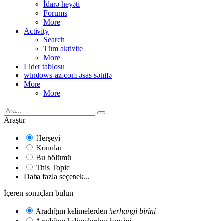
İdarə heyəti
Forums
More
Activity
Search
Tüm aktivite
More
Lider tablosu
windows-az.com əsas səhifə
More
More
Araştır
Herşeyi
Konular
Bu bölümü
This Topic
Daha fazla seçenek...
İçeren sonuçları bulun
Aradığım kelimelerden
herhangi birini
Aradığım kelimelerden
hepsini