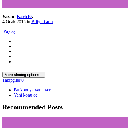
Yazan:
Karb10
,
4 Ocak 2015
in
Biliyini artır
Paylaş
More sharing options...
Takipçiler
0
Bu konuya yanıt ver
Yeni konu aç
Recommended Posts