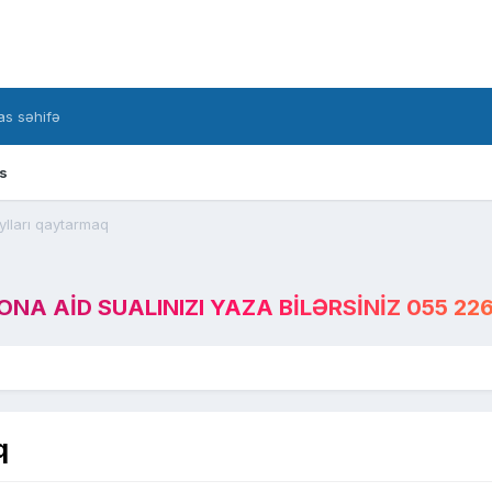
s səhifə
s
ylları qaytarmaq
A AID SUALINIZI YAZA BILƏRSINIZ 055 226
q