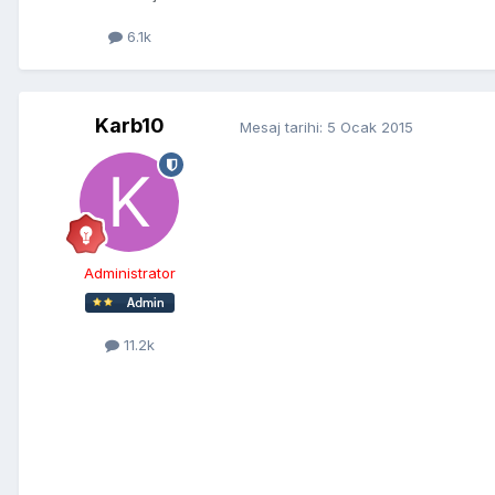
6.1k
Karb10
Mesaj tarihi:
5 Ocak 2015
Administrator
11.2k