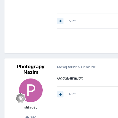
Alıntı
Photograpy
Mesaj tarihi:
5 Ocak 2015
Nazim
Qaqa
Bura
Bax
Alıntı
İstifadəçi
380