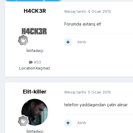
H4CK3R
Mesaj tarihi:
4 Ocak 2015
Forumda axtarış et!
Alıntı
İstifadəçi
953
Location
Xaçmaz
Elit-killer
Mesaj tarihi:
5 Ocak 2015
telefon yaddaşıından çətin alınar.
Alıntı
İstifadəçi