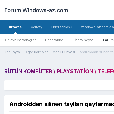
Forum Windows-az.com
Browse
Activity
Lider tablosu
windows-az.com əsa
Onlayn istifadəçilər
Lider tablosu
İdarə heyəti
Forum
AnaSayfa
Digər Bölmələr
Mobil Dünyası
Androiddən silinən fa
BÜTÜN KOMPÜTER \ PLAYSTATION \ TELEFON
Androiddən silinən faylları qaytarma