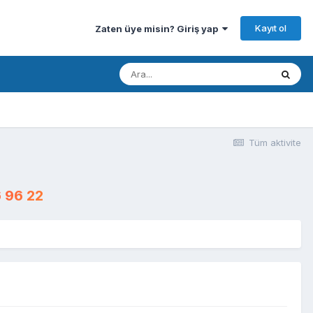
Kayıt ol
Zaten üye misin? Giriş yap
Tüm aktivite
 96 22