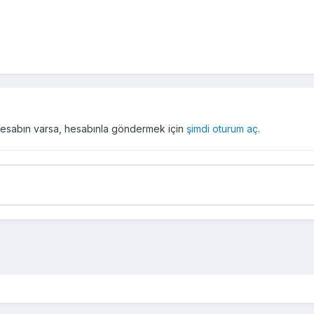
r hesabın varsa, hesabınla göndermek için
şimdi oturum aç
.