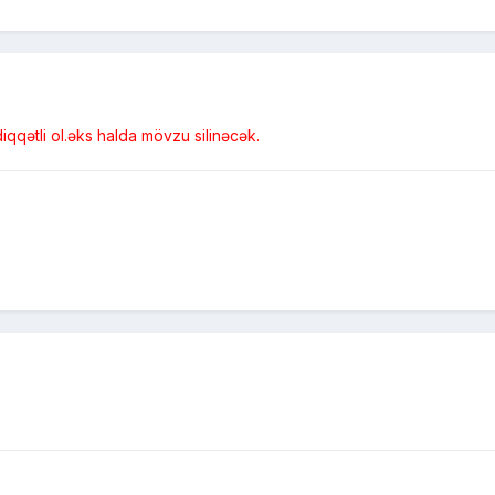
qqətli ol.əks halda mövzu silinəcək.