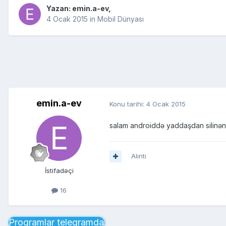
Yazan:
emin.a-ev
,
4 Ocak 2015
in
Mobil Dünyası
emin.a-ev
Konu tarihi:
4 Ocak 2015
salam androiddə yaddaşdan silinən
Alıntı
İstifadəçi
16
Proqramlar telegramda