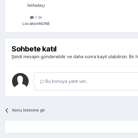
İstifadəçi
1.3k
Location
NONE
Sohbete katıl
Şimdi mesajını gönderebilir ve daha sonra kayıt olabilirsin. Bi
Bu konuya yanıt ver...
Konu listesine git