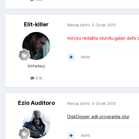
Elit-killer
Mesaj tarihi:
5 Ocak 2015
mövzu redaktə olundu.gələn dəfə di
Alıntı
İstifadəçi
6.1k
Ezio Auditoro
Mesaj tarihi:
5 Ocak 2015
DiskDigger adlı proqramla olur
.
Alıntı