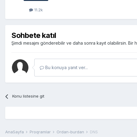
11.2k
Sohbete katıl
Şimdi mesajını gönderebilir ve daha sonra kayıt olabilirsin. Bi
Bu konuya yanıt ver...
Konu listesine git
AnaSayfa
Proqramlar
Ordan-burdan
DNS