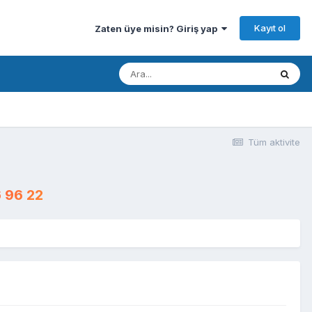
Kayıt ol
Zaten üye misin? Giriş yap
Tüm aktivite
 96 22