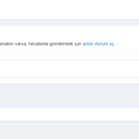
r hesabın varsa, hesabınla göndermek için
şimdi oturum aç
.