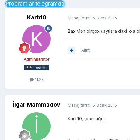
Proqramlar telegramda
Karb10
Mesaj tarihi:
5 Ocak 2015
Bax
.Mən birçox saytlara daxil ola b
Alıntı
Administrator
11.2k
İlgar Mammadov
Mesaj tarihi:
5 Ocak 2015
Karb10, çox sağol..