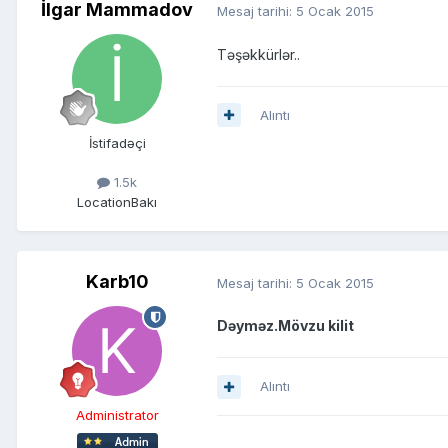
İlgar Mammadov
Mesaj tarihi:
5 Ocak 2015
Təşəkkürlər..
Alıntı
İstifadəçi
1.5k
Location
Bakı
Karb10
Mesaj tarihi:
5 Ocak 2015
Dəyməz.Mövzu kilit
Alıntı
Administrator