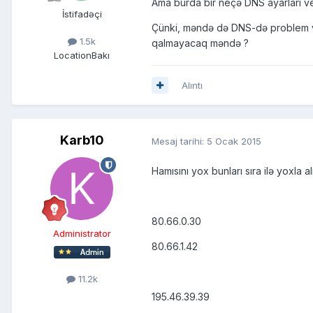
Ama burda bir neçə DNS ayarları veri
İstifadəçi
Çünki, məndə də DNS-də problem var
1.5k
qalmayacaq məndə ?
Location
Bakı
Alıntı
Karb10
Mesaj tarihi:
5 Ocak 2015
Hamısını yox bunları sıra ilə yoxla 
80.66.0.30
Administrator
80.66.1.42
11.2k
195.46.39.39