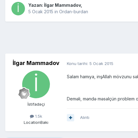
Yazan:
İlgar Mammadov
,
5 Ocak 2015
in
Ordan-burdan
İlgar Mammadov
Konu tarihi:
5 Ocak 2015
Salam hamıya, inşAllah mövzunu sə
Deməli, məndə məsəlçün problem olu
İstifadəçi
1.5k
Alıntı
Location
Bakı