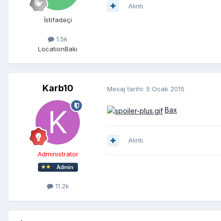
Alıntı
İstifadəçi
1.5k
Location
Bakı
Karb10
Mesaj tarihi:
5 Ocak 2015
Bax
Alıntı
Administrator
11.2k