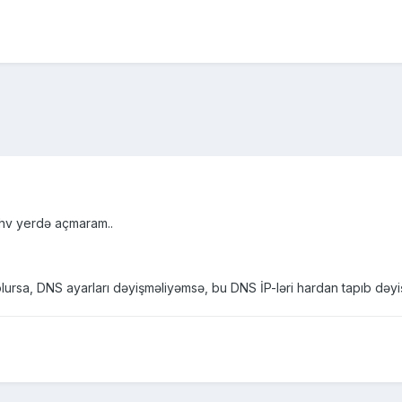
hv yerdə açmaram..
rsa, DNS ayarları dəyişməliyəmsə, bu DNS İP-ləri hardan tapıb dəyi