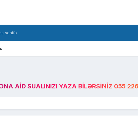
s səhifə
s
A AID SUALINIZI YAZA BILƏRSINIZ 055 226