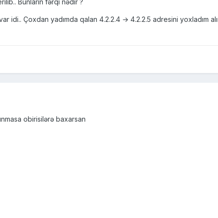
lib.. Bunların fərqi nədir ?
 idi.. Çoxdan yadımda qalan 4.2.2.4 → 4.2.2.5 adresini yoxladım alı
alınmasa obirisilərə baxarsan