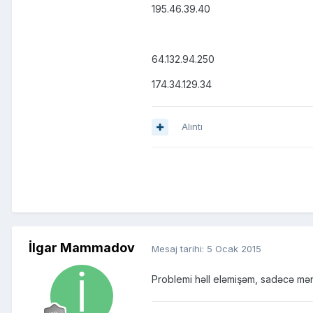
195.46.39.40
64.132.94.250
174.34.129.34
Alıntı
İlgar Mammadov
Mesaj tarihi:
5 Ocak 2015
Problemi həll eləmişəm, sadəcə mənə