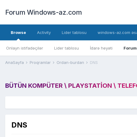
Forum Windows-az.com
Browse
Activity
Lider tablosu
windows-az.com əsa
Onlayn istifadəçilər
Lider tablosu
İdarə heyəti
Forum
AnaSayfa
Proqramlar
Ordan-burdan
DNS
BÜTÜN KOMPÜTER \ PLAYSTATION \ TELEFON
DNS