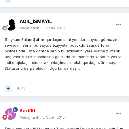
AQIL_ISMAYIL
Mesaj tarihi:
5 Ocak 2015
Əleykum Salam
Şahin
qardaşım səni yenidən saytda görməyimə
sevindim. Sənin bu saytda əziyyətin böyükdü əsasda forum
bölməsində. Ona görədə sənin bu əziyyətini yerə vurma bilmərik
heç vaxt status məsələsinə gəldikdə isə mənimdə xəbərim yox idi
indi dəqiqləşdirdim biraz anlaşılmazlıq olub qardaş üzürlü say.
Statusunu bərpa elədim. Uğurlar qardaş....
Alıntı
Karb10
Mesaj tarihi:
5 Ocak 2015
Şahin xoş gördük.Statusunu Tural almışdı.Sayta gec daxil olduğun