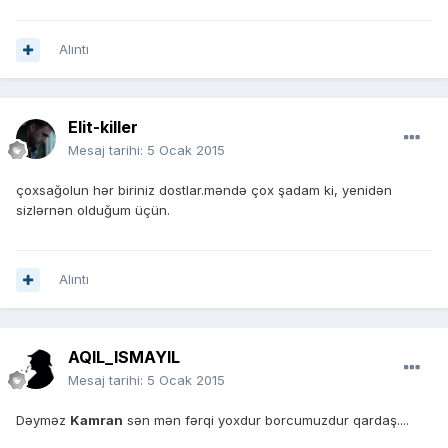
Alıntı
Elit-killer
Mesaj tarihi:
5 Ocak 2015
çoxsağolun hər biriniz dostlar.məndə çox şadam ki, yenidən
sizlərnən olduğum üçün.
Alıntı
AQIL_ISMAYIL
Mesaj tarihi:
5 Ocak 2015
Dəyməz
Kamran
sən mən fərqi yoxdur borcumuzdur qardaş....