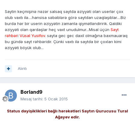
Saytin keçmişinə nəzər salsaq saytda əziyyəti olan userlər çox
olub vaxtı ilə....hansisa səbəblərə görə saytdan uzaqlaşıblar....Biz
burda hər bir userin əziyyətin zamanla qiymətləndiririk. Qaldiki
əziyyəti olan qardaşlar heç vaxt unudulmur...Misal üçün
Sayt
rəhbəri Vüsal Yusifov
. sayta gec gec daxil olmağına baxmauaraq
bu gündə sayt rəhbəridir. Çünki vaxtı ilə saytda bir çoxları kimi
əziyyəti böyük olub...
Alıntı
Borland9
Mesaj tarihi:
5 Ocak 2015
Status dəyişiklikləri bağlı hərəkətləri Saytın Qurucusu Tural
Ağayev edir.