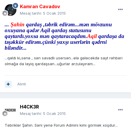
Kamran Cavadov
Mesaj tarihi:
5 Ocak 2015
...
Şahin
qardaş ,təbrik edirəm...mən mövzunu
oxuyana qədər Aqil qardaş statusunu
qaytardı.yoxsa mən qaytaracaqdım.
Aqil
qardaşa da
təşəkkür edirəm.çünki yaxşı userlərin qədrni
biləndir...
...qaldı ki,sənə , sən savadlı usersən...elə gələcəkdə sayt rəhbəri
olmağa da layiq qardaşsan...uğurlar arzulayıram...
Alıntı
H4CK3R
Mesaj tarihi:
5 Ocak 2015
Təbriklər Şahin. Səni yenə Forum Admini kimi görmək xoşdur...