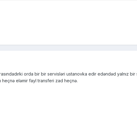
ındadırki orda bir bir servisləri ustanovka edir edəndəd yalnız bir s
heçnə eləmir fayl transferi zad heçnə.