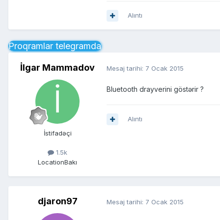
Alıntı
Proqramlar telegramda
İlgar Mammadov
Mesaj tarihi:
7 Ocak 2015
Bluetooth drayverini göstərir ?
Alıntı
İstifadəçi
1.5k
Location
Bakı
djaron97
Mesaj tarihi:
7 Ocak 2015