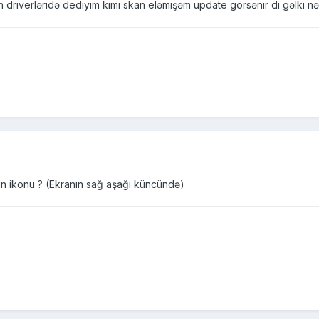
n driverləridə dediyim kimi skan eləmişəm update görsənir di gəlki n
-un ikonu ? (Ekranın sağ aşağı küncündə)