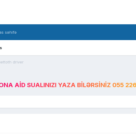
s səhifə
s
ettoth driver
A AID SUALINIZI YAZA BILƏRSINIZ 055 226