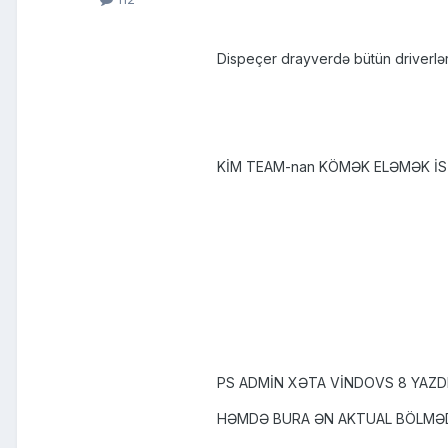
Dispeçer drayverdə bütün driverləri
KİM TEAM-nan KÖMƏK ELƏMƏK İ
PS ADMİN XƏTA VİNDOVS 8 YAZ
HƏMDƏ BURA ƏN AKTUAL BÖLMƏD