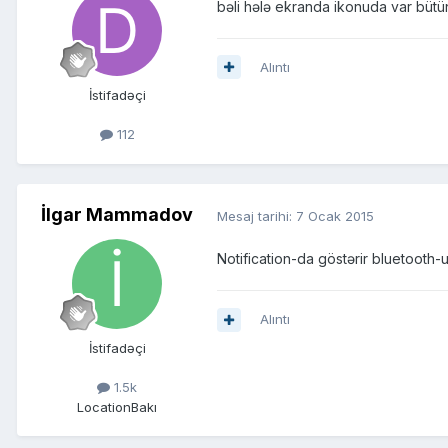
bəli hələ ekranda ikonuda var bütü
Alıntı
İstifadəçi
112
İlgar Mammadov
Mesaj tarihi:
7 Ocak 2015
Notification-da göstərir bluetooth
Alıntı
İstifadəçi
1.5k
Location
Bakı