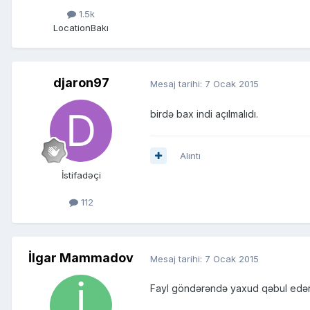
1.5k
Location
Bakı
djaron97
Mesaj tarihi:
7 Ocak 2015
birdə bax indi açılmalıdı.
Alıntı
İstifadəçi
112
İlgar Mammadov
Mesaj tarihi:
7 Ocak 2015
Fayl göndərəndə yaxud qəbul edənd