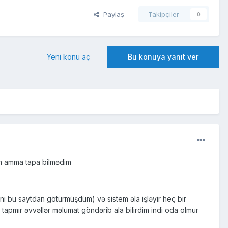
Paylaş
Takipçiler
0
Yeni konu aç
Bu konuya yanıt ver
m amma tapa bilmədim
i bu saytdan götürmüşdüm) və sistem əla işləyir heç bir
tapmır əvvəllər məlumat göndərib ala bilirdim indi oda olmur