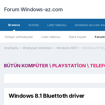
Forum Windows-az.com
Browse
Activity
Lider tablosu
windows-az.com əsa
Onlayn istifadəçilər
Lider tablosu
İdarə heyəti
Forum
AnaSayfa
Əməliyyat Sistemləri
Windows 8/8.1
Windows 8.1 Blu
BÜTÜN KOMPÜTER \ PLAYSTATION \ TELEFON
Windows 8.1 Bluettoth driver