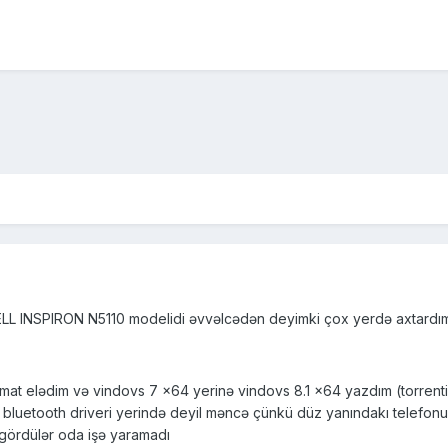
L INSPIRON N5110 modelidi əvvəlcədən deyimki çox yerdə axtardı
at elədim və vindovs 7 x64 yerinə vindovs 8.1 x64 yazdım (torrentin
bluetooth driveri yerində deyil məncə çünkü düz yanındakı telefonu 
 gördülər oda işə yaramadı