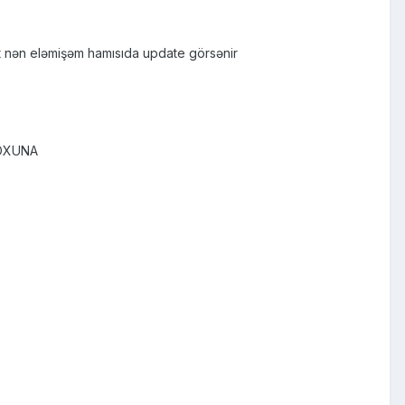
bit nən eləmişəm hamısıda update görsənir
BOXUNA