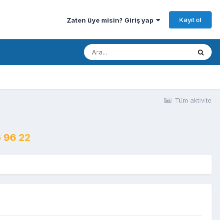
Kayıt ol
Zaten üye misin? Giriş yap
Tüm aktivite
 96 22