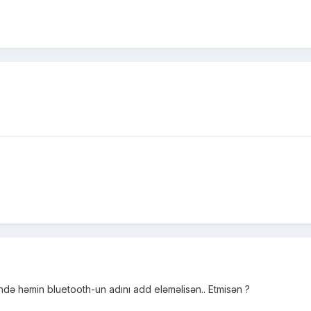
ə həmin bluetooth-un adını add eləməlisən.. Etmisən ?