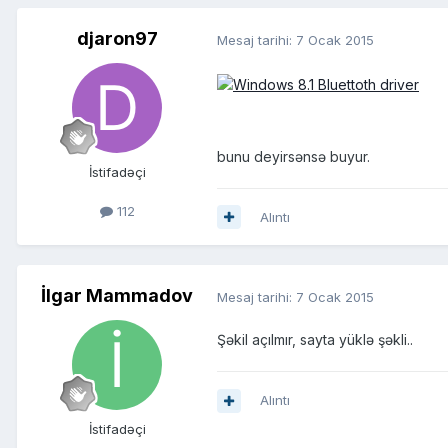
djaron97
Mesaj tarihi:
7 Ocak 2015
bunu deyirsənsə buyur.
İstifadəçi
112
Alıntı
İlgar Mammadov
Mesaj tarihi:
7 Ocak 2015
Şəkil açılmır, sayta yüklə şəkli..
Alıntı
İstifadəçi