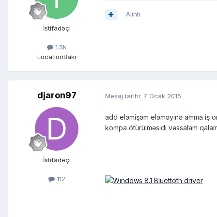
Alıntı
İstifadəçi
1.5k
Location
Bakı
djaron97
Mesaj tarihi:
7 Ocak 2015
add eləmişəm eləməyinə amma iş oras
kompa ötürülməsidi vəssalam qalam 
İstifadəçi
112