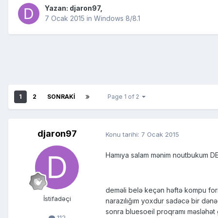
Yazan:
djaron97
,
7 Ocak 2015
in
Windows 8/8.1
1
2
SONRAKI
Page 1 of 2
djaron97
Konu tarihi:
7 Ocak 2015
Hamıya salam mənim noutbukum DEL
deməli belə keçən həftə kompu form
İstifadəçi
narazılığım yoxdur sadəcə bir dənə 
sonra bluesoeil proqramı məsləhət
112