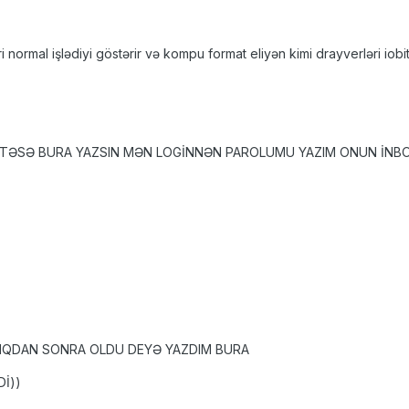
 normal işlədiyi göstərir və kompu format eliyən kimi drayverləri io
STƏSƏ BURA YAZSIN MƏN LOGİNNƏN PAROLUMU YAZIM ONUN İN
DIQDAN SONRA OLDU DEYƏ YAZDIM BURA
İ))