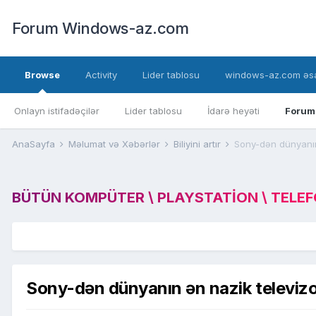
Forum Windows-az.com
Browse
Activity
Lider tablosu
windows-az.com əsa
Onlayn istifadəçilər
Lider tablosu
İdarə heyəti
Forum
AnaSayfa
Məlumat və Xəbərlər
Biliyini artır
Sony-dən dünyanın
BÜTÜN KOMPÜTER \ PLAYSTATION \ TELEFON
Sony-dən dünyanın ən nazik televizo