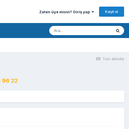
Kayıt ol
Zaten üye misin? Giriş yap
Tüm aktivite
 96 22