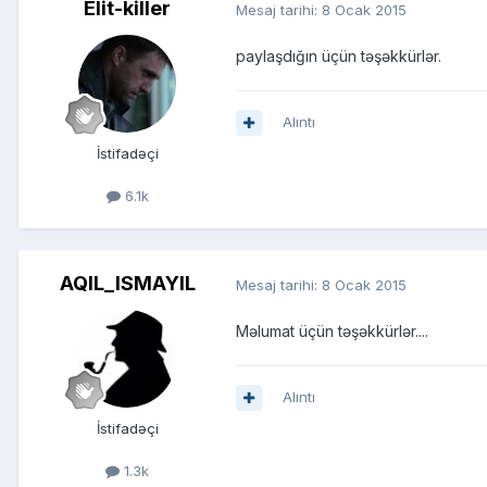
Elit-killer
Mesaj tarihi:
8 Ocak 2015
paylaşdığın üçün təşəkkürlər.
Alıntı
İstifadəçi
6.1k
AQIL_ISMAYIL
Mesaj tarihi:
8 Ocak 2015
Məlumat üçün təşəkkürlər....
Alıntı
İstifadəçi
1.3k