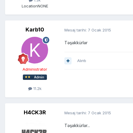
1.3k
Location
NONE
Karb10
Mesaj tarihi:
7 Ocak 2015
Təşəkkürlər
Alıntı
Administrator
11.2k
H4CK3R
Mesaj tarihi:
7 Ocak 2015
Təşəkkürlər...