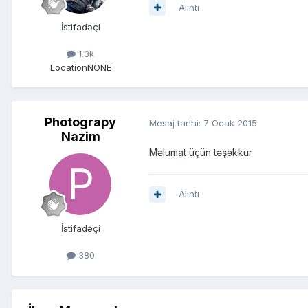
Alıntı
İstifadəçi
1.3k
Location
NONE
Photograpy
Mesaj tarihi:
7 Ocak 2015
Nazim
Məlumat üçün təşəkkür
Alıntı
İstifadəçi
380