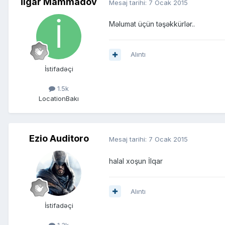
İlgar Mammadov
Mesaj tarihi:
7 Ocak 2015
Məlumat üçün təşəkkürlər..
Alıntı
İstifadəçi
1.5k
Location
Bakı
Ezio Auditoro
Mesaj tarihi:
7 Ocak 2015
halal xoşun İlqar
Alıntı
İstifadəçi