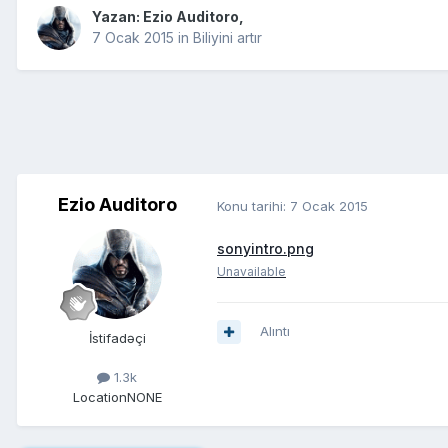
Yazan:
Ezio Auditoro
,
7 Ocak 2015
in
Biliyini artır
Ezio Auditoro
Konu tarihi:
7 Ocak 2015
sonyintro.png
Unavailable
Alıntı
İstifadəçi
1.3k
Location
NONE