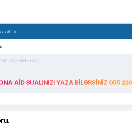
s səhifə
s
 ən nazik televizoru.
A AID SUALINIZI YAZA BILƏRSINIZ 055 226
ru.