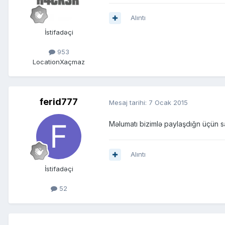
Alıntı
İstifadəçi
953
Location
Xaçmaz
ferid777
Mesaj tarihi:
7 Ocak 2015
Məlumatı bizimlə paylaşdığn üçün 
Alıntı
İstifadəçi
52