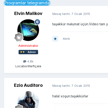
Proqramlar telegramda
Elvin Məlikov
Mesaj tarihi:
7 Ocak 2015
təşəkkür məlumat üçün.Video tam yer
Alıntı
Administrator
4.8k
Location
Neftçala
Ezio Auditoro
Mesaj tarihi:
7 Ocak 2015
halal xoşun.təşəkkürlər