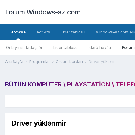
Forum Windows-az.com
Browse
Activity
Lider tablosu
windows-az.com əsa
Onlayn istifadəçilər
Lider tablosu
İdarə heyəti
Forum
AnaSayfa
Proqramlar
Ordan-burdan
Driver yüklənmir
BÜTÜN KOMPÜTER \ PLAYSTATION \ TELEFON
Driver yüklənmir