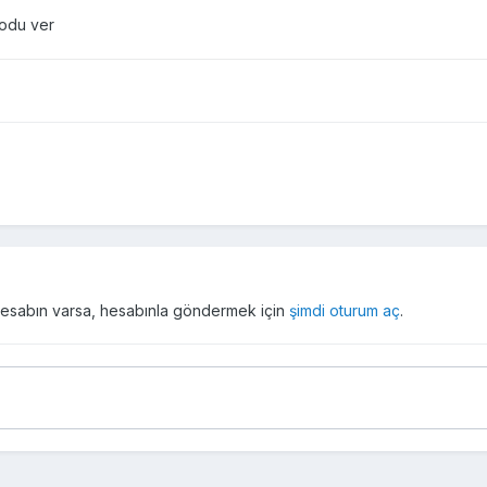
kodu ver
r hesabın varsa, hesabınla göndermek için
şimdi oturum aç
.