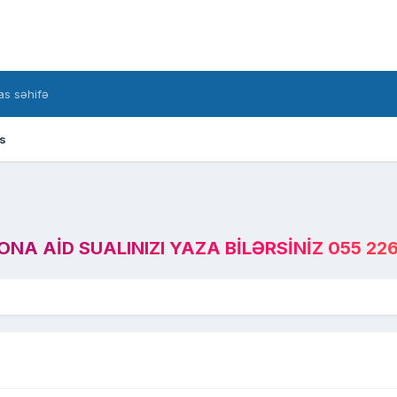
s səhifə
s
A AID SUALINIZI YAZA BILƏRSINIZ 055 226