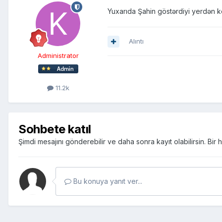
Yuxarıda Şahin göstərdiyi yerdən 
Alıntı
Administrator
11.2k
Sohbete katıl
Şimdi mesajını gönderebilir ve daha sonra kayıt olabilirsin. Bi
Bu konuya yanıt ver...