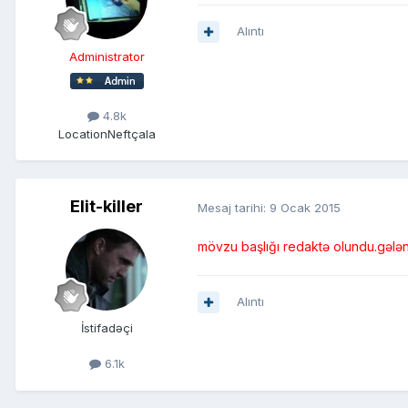
Alıntı
Administrator
4.8k
Location
Neftçala
Elit-killer
Mesaj tarihi:
9 Ocak 2015
mövzu başlığı redaktə olundu.gələn 
Alıntı
İstifadəçi
6.1k