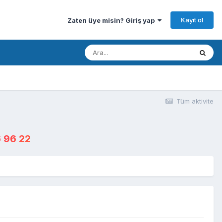
Kayıt ol
Zaten üye misin? Giriş yap
Tüm aktivite
 96 22