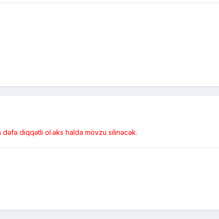
dəfə diqqətli ol.əks halda mövzu silinəcək.