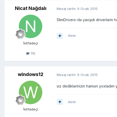
Nicat Nağdalı
Mesaj tarihi:
9 Ocak 2015
SlimDrivers-də yaxşıdı driverlərin 
Alıntı
İstifadəçi
116
windows12
Mesaj tarihi:
9 Ocak 2015
siz dediklərinizin hamsın yoxladım
Alıntı
İstifadəçi