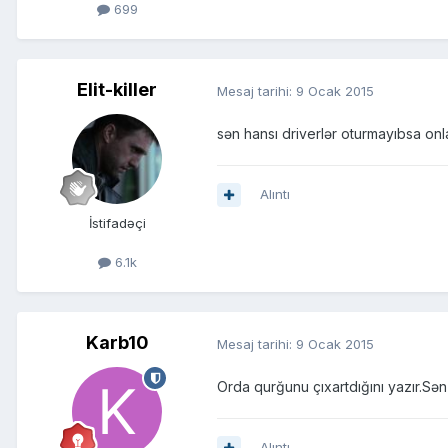
699
Elit-killer
Mesaj tarihi:
9 Ocak 2015
sən hansı driverlər oturmayıbsa on
Alıntı
İstifadəçi
6.1k
Karb10
Mesaj tarihi:
9 Ocak 2015
Orda qurğunu çıxartdığını yazır.Sə
Alıntı