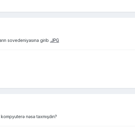
ların sovedeniyasına girib
.JPG
n kompyuterə nəsə taxmışdın?