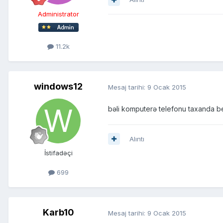
Administrator
11.2k
windows12
Mesaj tarihi:
9 Ocak 2015
bəli komputerə telefonu taxanda bel
Alıntı
İstifadəçi
699
Karb10
Mesaj tarihi:
9 Ocak 2015