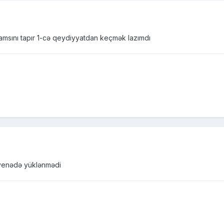
hamsını tapır 1-cə qeydiyyatdan keçmək lazımdı
 yenədə yüklənmədi