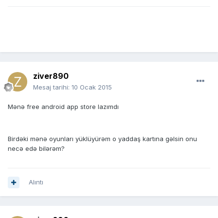
ziver890
Mesaj tarihi:
10 Ocak 2015
Mənə free android app store lazımdı
Birdəki mənə oyunları yüklüyürəm o yaddaş kartına gəlsin onu
necə edə bilərəm?
Alıntı