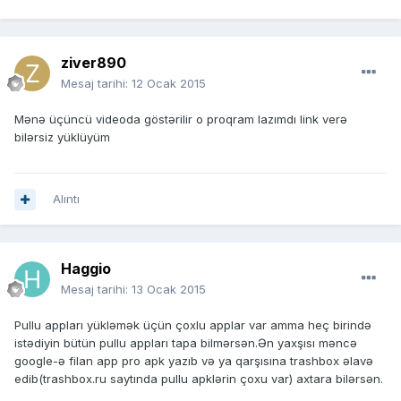
ziver890
Mesaj tarihi:
12 Ocak 2015
Mənə üçüncü videoda göstərilir o proqram lazımdı link verə
bilərsiz yüklüyüm
Alıntı
Haggio
Mesaj tarihi:
13 Ocak 2015
Pullu appları yükləmək üçün çoxlu applar var amma heç birində
istədiyin bütün pullu appları tapa bilmərsən.Ən yaxşısı məncə
google-ə filan app pro apk yazıb və ya qarşısına trashbox əlavə
edib(trashbox.ru saytında pullu apklərin çoxu var) axtara bilərsən.