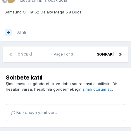
Mesaj tarihi:
13 Ocak 2015
Samsung GT-I9152 Galaxy Mega 5.8 Duos
Alıntı
ÖNCEKI
Page 1 of 3
SONRAKI
Sohbete katıl
Şimdi mesajını gönderebilir ve daha sonra kayıt olabilirsin. Bir
hesabın varsa, hesabınla göndermek için
şimdi oturum aç
.
Bu konuya yanıt ver...