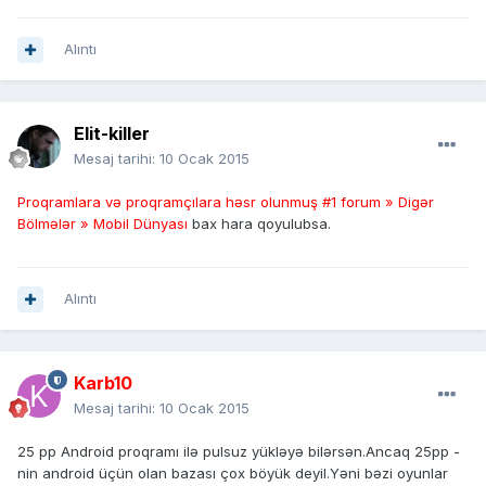
Alıntı
Elit-killer
Mesaj tarihi:
10 Ocak 2015
Proqramlara və proqramçılara həsr olunmuş #1 forum » Digər
Bölmələr » Mobil Dünyası
bax hara qoyulubsa.
Alıntı
Karb10
Mesaj tarihi:
10 Ocak 2015
25 pp Android proqramı ilə pulsuz yükləyə bilərsən.Ancaq 25pp -
nin android üçün olan bazası çox böyük deyil.Yəni bəzi oyunlar