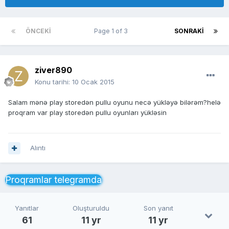
ÖNCEKI
Page 1 of 3
SONRAKI
ziver890
Konu tarihi:
10 Ocak 2015
Salam mənə play storedən pullu oyunu necə yükləyə bilərəm?helə
proqram var play storedən pullu oyunları yükləsin
Alıntı
Proqramlar telegramda
Yanıtlar
Oluşturuldu
Son yanıt
61
11 yr
11 yr