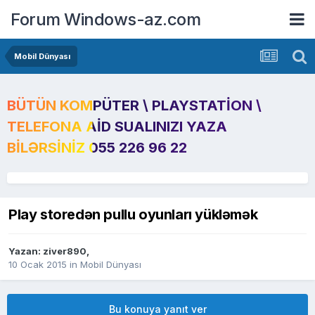
Forum Windows-az.com
Mobil Dünyası
BÜTÜN KOMPÜTER \ PLAYSTATION \
TELEFONA AID SUALINIZI YAZA
BILƏRSINIZ 055 226 96 22
Play storedən pullu oyunları yükləmək
Yazan:
ziver890
,
10 Ocak 2015
in
Mobil Dünyası
Bu konuya yanıt ver