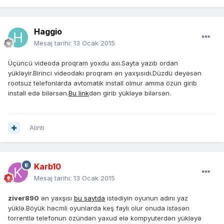
Haggio
Mesaj tarihi:
13 Ocak 2015
Üçüncü videoda proqram yoxdu axı.Sayta yazıb ordan
yükləyir.Birinci videodakı proqram ən yaxşısıdı.Düzdü deyəsən
rootsuz telefonlarda avtomatik install olmur amma özün girib
install edə bilərsən.
Bu link
dən girib yükləyə bilərsən.
Alıntı
Karb10
Mesaj tarihi:
13 Ocak 2015
ziver890
ən yaxşısı
bu saytda
istədiyin oyunun adını yaz
yüklə.Böyük həcmli oyunlarda keş faylı olur onuda istəsən
torrentlə telefonun özündən yaxud elə kompyuterdən yükləyə