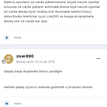
Qaldı ki,oyunların sd carda yüklənməsinə, böyük həcmli oyunlar
onsuzda sd carda yüklənir avtomatik.Amma kiçik həcmli oyunları
sd carda atmaq üçün mütləq root olunmalıdı telefon.Onsuz
olmur.Rootlu telefonlar üçün Link2SD və başqa proqramlarla
atmaq olur sd carda hər şeyi.
Alıntı
ziver890
Mesaj tarihi:
13 Ocak 2015
Qaqaş başa düşmədim birinci yazdığını
Həmdə qaqaş üçüncü videoda göstərilib o proqram lazımdı
Alıntı