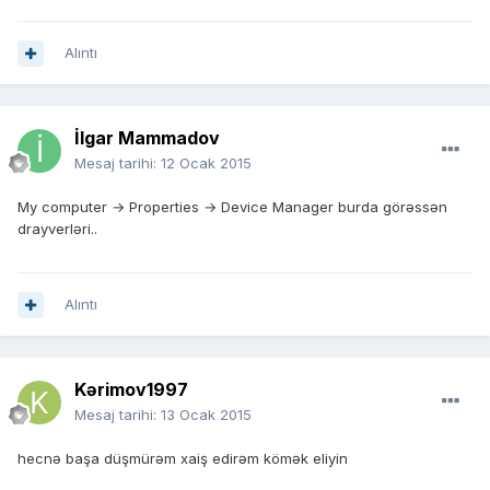
Alıntı
İlgar Mammadov
Mesaj tarihi:
12 Ocak 2015
My computer → Properties → Device Manager burda görəssən
drayverləri..
Alıntı
Kərimov1997
Mesaj tarihi:
13 Ocak 2015
hecnə başa düşmürəm xaiş edirəm kömək eliyin