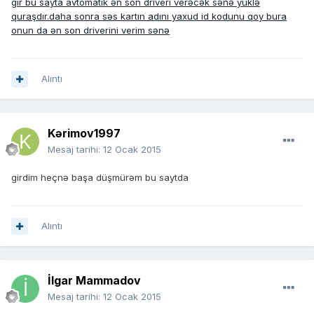
gir bu sayta avtomatik ən son driveri verəcək sənə yüklə
quraşdır.daha sonra səs kartın adını yaxud id kodunu qoy bura
onun da ən son driverini verim sənə
Alıntı
Kərimov1997
Mesaj tarihi:
12 Ocak 2015
girdim heçnə başa düşmürəm bu saytda
Alıntı
İlgar Mammadov
Mesaj tarihi:
12 Ocak 2015