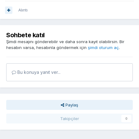
Alıntı
Sohbete katıl
Şimdi mesajını gönderebilir ve daha sonra kayıt olabilirsin. Bir
hesabın varsa, hesabınla göndermek için
şimdi oturum aç
.
Bu konuya yanıt ver...
Paylaş
Takipçiler
0