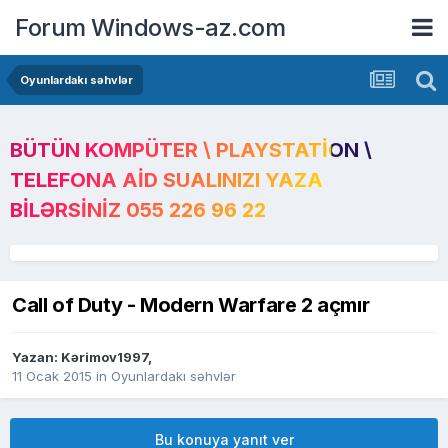
Forum Windows-az.com
Oyunlardakı səhvlər
BÜTÜN KOMPÜTER \ PLAYSTATION \
TELEFONA AID SUALINIZI YAZA
BILƏRSINIZ 055 226 96 22
Call of Duty - Modern Warfare 2 açmır
Yazan:
Kərimov1997
,
11 Ocak 2015
in
Oyunlardakı səhvlər
Bu konuya yanıt ver