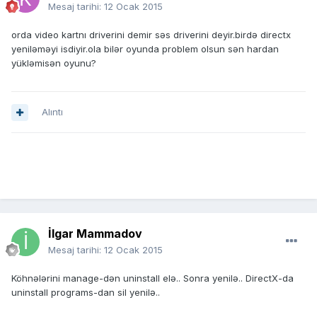
Mesaj tarihi:
12 Ocak 2015
orda video kartnı driverini demir səs driverini deyir.birdə directx
yeniləməyi isdiyir.ola bilər oyunda problem olsun sən hardan
yükləmisən oyunu?
Alıntı
İlgar Mammadov
Mesaj tarihi:
12 Ocak 2015
Köhnələrini manage-dən uninstall elə.. Sonra yenilə.. DirectX-da
uninstall programs-dan sil yenilə..