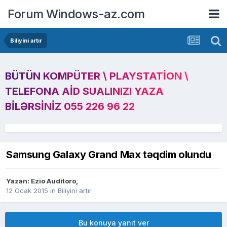
Forum Windows-az.com
Biliyini artır
BÜTÜN KOMPÜTER \ PLAYSTATION \
TELEFONA AID SUALINIZI YAZA
BILƏRSINIZ 055 226 96 22
Samsung Galaxy Grand Max təqdim olundu
Yazan:
Ezio Auditoro
,
12 Ocak 2015
in
Biliyini artır
Bu konuya yanıt ver