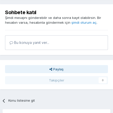
Sohbete katıl
Şimdi mesajını gönderebilir ve daha sonra kayıt olabilirsin. Bir
hesabın varsa, hesabınla göndermek için
şimdi oturum aç
.
Bu konuya yanıt ver...
Paylaş
Takipçiler
0
Konu listesine git