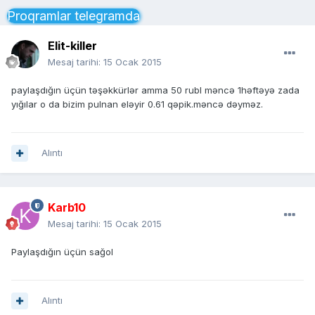
Proqramlar telegramda
Elit-killer
Mesaj tarihi:
15 Ocak 2015
paylaşdığın üçün təşəkkürlər amma 50 rubl məncə 1həftəyə zada
yığılar o da bizim pulnan eləyir 0.61 qəpik.məncə dəyməz.
Alıntı
Karb10
Mesaj tarihi:
15 Ocak 2015
Paylaşdığın üçün sağol
Alıntı