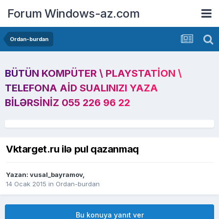
Forum Windows-az.com
Ordan-burdan
BÜTÜN KOMPÜTER \ PLAYSTATION \
TELEFONA AID SUALINIZI YAZA
BILƏRSINIZ 055 226 96 22
Vktarget.ru ilə pul qazanmaq
Yazan:
vusal_bayramov
,
14 Ocak 2015
in
Ordan-burdan
Bu konuya yanıt ver