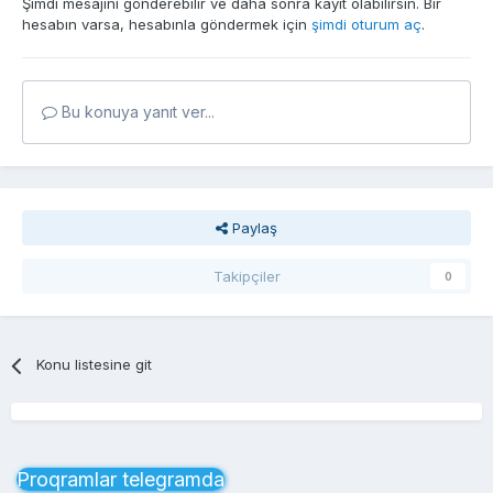
Şimdi mesajını gönderebilir ve daha sonra kayıt olabilirsin. Bir
hesabın varsa, hesabınla göndermek için
şimdi oturum aç
.
Bu konuya yanıt ver...
Paylaş
Takipçiler
0
Konu listesine git
Proqramlar telegramda