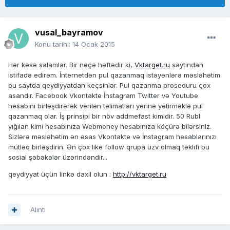
vusal_bayramov
Konu tarihi:
14 Ocak 2015
Hər kəsə salamlar. Bir neçə həftədir ki,
Vktarget.ru
saytından
istifadə edirəm. İnternetdən pul qazanmaq istəyənlərə məsləhətim
bu saytda qeydiyyatdan keçsinlər. Pul qazanma proseduru çox
asandır. Facebook Vkontakte İnstagram Twitter və Youtube
hesabını birləşdirərək verilən təlimatları yerinə yetirməklə pul
qazanmaq olar. İş prinsipi bir növ addmefast kimidir. 50 Rubl
yığılan kimi hesabınıza Webmoney hesabınıza köçürə bilərsiniz.
Sizlərə məsləhətim ən əsas Vkontakte və İnstagram hesablarınızı
mütləq birləşdirin. Ən çox like follow qrupa üzv olmaq təklifi bu
sosial şəbəkələr üzərindəndir...
qeydiyyat üçün linkə daxil olun :
http://vktarget.ru
Alıntı