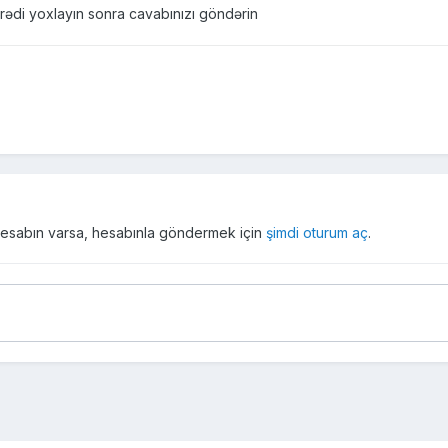
di yoxlayın sonra cavabınızı göndərin
r hesabın varsa, hesabınla göndermek için
şimdi oturum aç
.