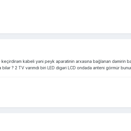
keçirdirəm kabeli yəni peyk aparatinin arxasına bağlanan dəmirin b
bilər ? 2 TV varımdı biri LED digəri LCD ondada anteni görmür bunun