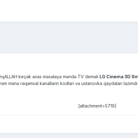
z İnşALLAH keçək əsas məsələyə məndə TV deməli
LG Cinema 3D Sm
m mənə rəqəmsal kanalların kodları və ustanovka qaydaları lazımdı 
[attachment=5719]