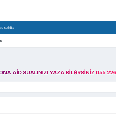
s səhifə
s
A AID SUALINIZI YAZA BILƏRSINIZ 055 226