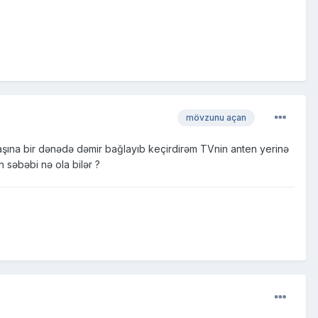
mövzunu açan
aşına bir dənədə dəmir bağlayıb keçirdirəm TVnin anten yerinə
 səbəbi nə ola bilər ?