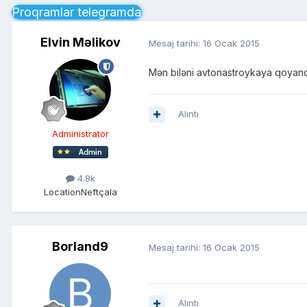
Proqramlar telegramda
Elvin Məlikov
Mesaj tarihi:
16 Ocak 2015
Mən biləni avtonastroykaya qoyanda
Alıntı
Administrator
4.8k
Location
Neftçala
Borland9
Mesaj tarihi:
16 Ocak 2015
Alıntı