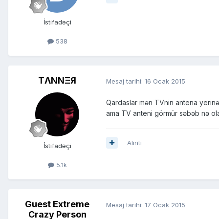
İstifadəçi
538
TΛNNΞЯ
Mesaj tarihi:
16 Ocak 2015
Qardaslar mən TVnin antena yerinə 
ama TV anteni görmür səbəb nə ola 
Alıntı
İstifadəçi
5.1k
Guest Extreme
Mesaj tarihi:
17 Ocak 2015
Crazy Person