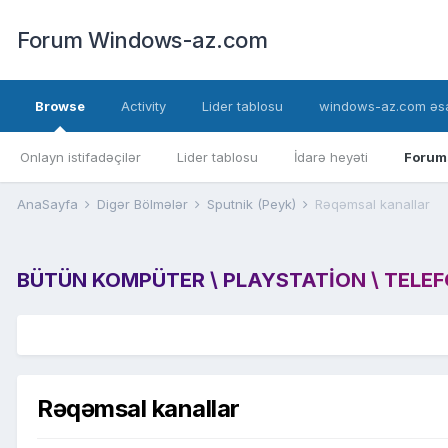
Forum Windows-az.com
Browse
Activity
Lider tablosu
windows-az.com əsa
Onlayn istifadəçilər
Lider tablosu
İdarə heyəti
Forum
AnaSayfa
Digər Bölmələr
Sputnik (Peyk)
Rəqəmsal kanallar
BÜTÜN KOMPÜTER \ PLAYSTATION \ TELEFON
Rəqəmsal kanallar