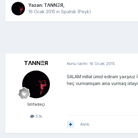
Yazan:
TΛNNΞЯ
,
16 Ocak 2015
in
Sputnik (Peyk)
TΛNNΞЯ
Konu tarihi:
16 Ocak 2015
SALAM millət ümid edirəm yaxşısı
heç vurmamışam ama vurmaq istəyirə
İstifadəçi
5.1k
Alıntı