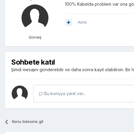
100% Kabeldə problem var ona görə
Alıntı
Qonaq
Sohbete katıl
Şimdi mesajını gönderebilir ve daha sonra kayıt olabilirsin. Bi
Bu konuya yanıt ver...
Konu listesine git