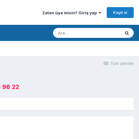
Kayıt ol
Zaten üye misin? Giriş yap
Tüm aktivite
 96 22