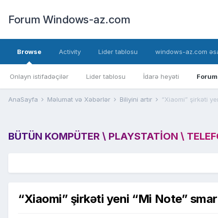
Forum Windows-az.com
Browse
Activity
Lider tablosu
windows-az.com əsa
Onlayn istifadəçilər
Lider tablosu
İdarə heyəti
Forum
AnaSayfa
Məlumat və Xəbərlər
Biliyini artır
“Xiaomi” şirkəti y
BÜTÜN KOMPÜTER \ PLAYSTATION \ TELEFON
“Xiaomi” şirkəti yeni “Mi Note” smar