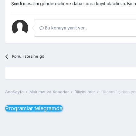
Şimdi mesajını gönderebilir ve daha sonra kayıt olabilirsin. Bi
Bu konuya yanıt ver...
Konu listesine git
AnaSayfa
Məlumat və Xəbərlər
Biliyini artır
“Xiaomi” şirkəti y
Proqramlar telegramda