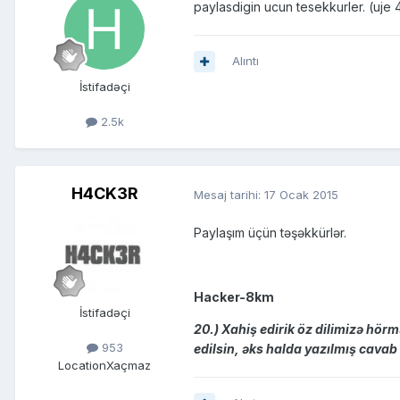
paylasdigin ucun tesekkurler. (uje
Alıntı
İstifadəçi
2.5k
H4CK3R
Mesaj tarihi:
17 Ocak 2015
Paylaşım üçün təşəkkürlər.
Hacker-8km
İstifadəçi
20.) Xahiş edirik öz dilimizə hö
953
edilsin, əks halda yazılmış cavab 
Location
Xaçmaz