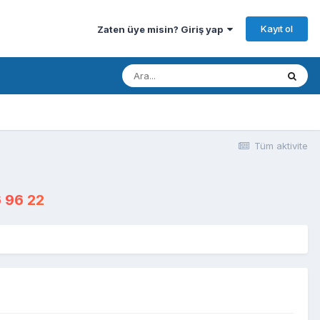
Kayıt ol
Zaten üye misin? Giriş yap
Tüm aktivite
 96 22