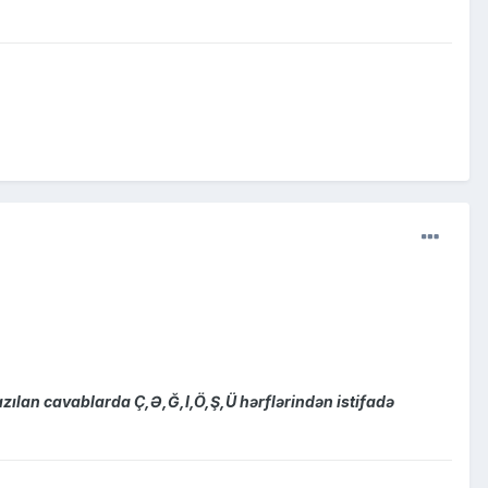
zılan cavablarda Ç,Ə,Ğ,I,Ö,Ş,Ü hərflərindən istifadə