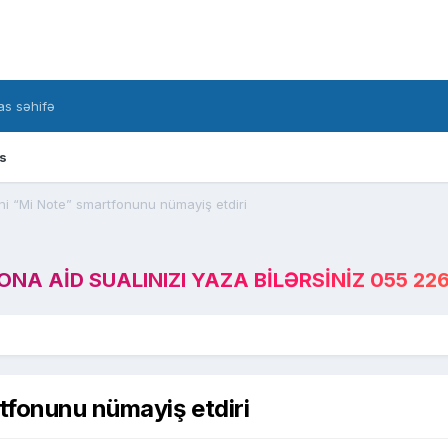
s səhifə
s
eni “Mi Note” smartfonunu nümayiş etdiri
A AID SUALINIZI YAZA BILƏRSINIZ 055 226
tfonunu nümayiş etdiri