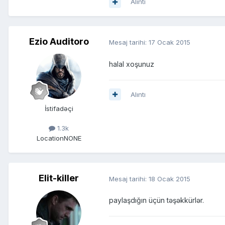
Alıntı
Ezio Auditoro
Mesaj tarihi:
17 Ocak 2015
halal xoşunuz
Alıntı
İstifadəçi
1.3k
Location
NONE
Elit-killer
Mesaj tarihi:
18 Ocak 2015
paylaşdığın üçün təşəkkürlər.