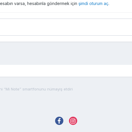
r hesabın varsa, hesabınla göndermek için
şimdi oturum aç
.
eni “Mi Note” smartfonunu nümayiş etdiri