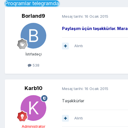
Proqramlar telegramda
Borland9
Mesaj tarihi:
16 Ocak 2015
Paylaşım üçün təşəkkürlər. Mara
Alıntı
İstifadəçi
538
Karb10
Mesaj tarihi:
16 Ocak 2015
Təşəkkürlər
Alıntı
Administrator