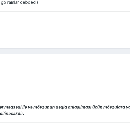
 4gb ramlar debdedi)
rmət məqsədi ilə və mövzunun dəqiq anlaşılması üçün mövzulara ya
silinəcəkdir.