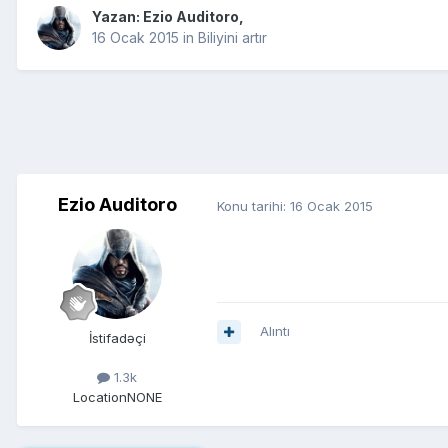
Yazan:
Ezio Auditoro
,
16 Ocak 2015
in
Biliyini artır
Ezio Auditoro
Konu tarihi:
16 Ocak 2015
Alıntı
İstifadəçi
1.3k
Location
NONE