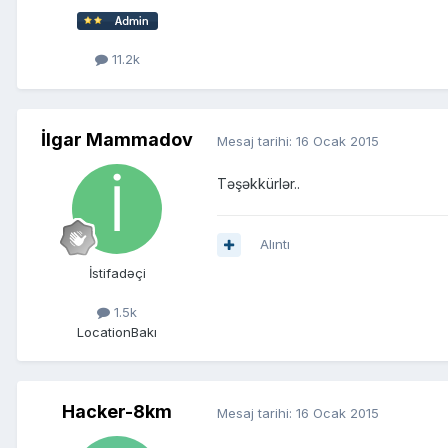
11.2k
İlgar Mammadov
Mesaj tarihi:
16 Ocak 2015
Təşəkkürlər..
Alıntı
İstifadəçi
1.5k
Location
Bakı
Hacker-8km
Mesaj tarihi:
16 Ocak 2015