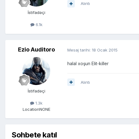
Alıntı
İstifadəçi
6.1k
Ezio Auditoro
Mesaj tarihi:
18 Ocak 2015
halal xoşun Elit-killer
Alıntı
İstifadəçi
1.3k
Location
NONE
Sohbete katıl