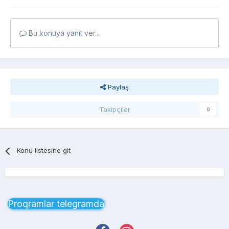
Bu konuya yanıt ver...
Paylaş
Takipçiler
0
Konu listesine git
Proqramlar telegramda