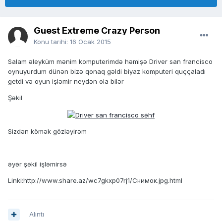
Guest Extreme Crazy Person
Konu tarihi:
16 Ocak 2015
Salam əleyküm mənim komputerimdə həmişə Driver san francisco
oynuyurdum dünən bizə qonaq gəldi biyaz komputeri quççaladı
getdi və oyun işləmir neydən ola bilər
Şəkil
Sizdən kömək gözləyirəm
əyər şəkil işləmirsə
Linki:http://www.share.az/wc7gkxp07rj1/Снимок.jpg.html
Alıntı