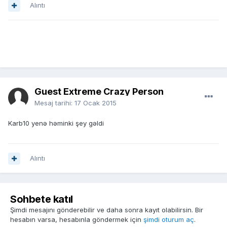
Alıntı
Guest Extreme Crazy Person
Mesaj tarihi:
17 Ocak 2015
Karb10 yenə həminki şey gəldi
Alıntı
Sohbete katıl
Şimdi mesajını gönderebilir ve daha sonra kayıt olabilirsin. Bir
hesabın varsa, hesabınla göndermek için
şimdi oturum aç
.