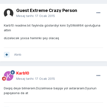
Guest Extreme Crazy Person
Mesaj tarihi:
17 Ocak 2015
Karb10 readme.txt faylında göstərdiyi kimi SySWoW64 qovluğuna
attım
düzələcək yoxsa həminki şey olacaq
Alıntı
Karb10
Mesaj tarihi:
17 Ocak 2015
Dəqiq deyə bilmərəm.Düzəlməsə başqa yol axtararam.Oyunun
papqasına da at