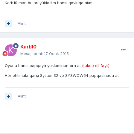
Karb10 mən buları yüklədim hansı qovluqa atım
Alıntı
Karb10
Mesaj tarihi:
17 Ocak 2015
Oyunu hansı papqaya yükləminən ora at
(təkcə dll faylı)
Hər ehtimala qarşı System32 və SYSWOW64 papqasınada at
Alıntı