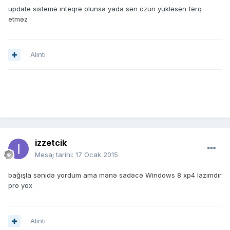
update sistemə inteqrə olunsa yada sən özün yükləsən fərq
etməz
Alıntı
izzetcik
Mesaj tarihi:
17 Ocak 2015
bağışla sənidə yordum ama mənə sadəcə Windows 8 xp4 lazımdır
pro yox
Alıntı