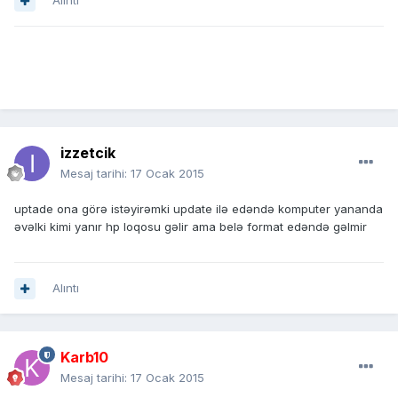
Alıntı
izzetcik
Mesaj tarihi:
17 Ocak 2015
uptade ona görə istəyirəmki update ilə edəndə komputer yananda
əvəlki kimi yanır hp loqosu gəlir ama belə format edəndə gəlmir
Alıntı
Karb10
Mesaj tarihi:
17 Ocak 2015