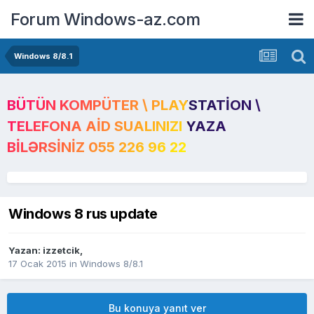
Forum Windows-az.com
Windows 8/8.1
BÜTÜN KOMPÜTER \ PLAYSTATION \
TELEFONA AID SUALINIZI YAZA
BILƏRSINIZ 055 226 96 22
Windows 8 rus update
Yazan:
izzetcik
,
17 Ocak 2015
in
Windows 8/8.1
Bu konuya yanıt ver