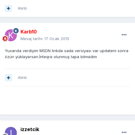
Alıntı
Karb10
Mesaj tarihi:
17 Ocak 2015
Yuxarıda verdiyim MSDN linkdə sadə versiyası var updateni sonra
özün yükləyərsən.İnteqrə olunmuş tapa bilmədim
Alıntı
izzetcik