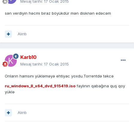
Mesaj tarihi:
17 Ocak 2015
sən verdiyin həcmi biraz böyükdür mən disknən edəcəm
Alıntı
Karb10
Mesaj tarihi:
17 Ocak 2015
Onların hamsını yükləməyə ehtiyac yoxdu.Torrentdə təkcə
ru_windows_8_x64_dvd_915419.iso
faylının qabağına quş qoy
yüklə
Alıntı