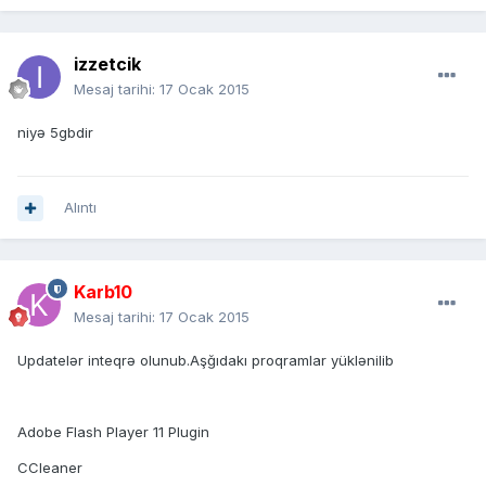
izzetcik
Mesaj tarihi:
17 Ocak 2015
niyə 5gbdir
Alıntı
Karb10
Mesaj tarihi:
17 Ocak 2015
Updatelər inteqrə olunub.Aşğıdakı proqramlar yüklənilib
Adobe Flash Player 11 Plugin
CCIeaner