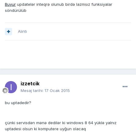
Buyur
updatelər inteqrə olunub birdə lazmsız funksiyalar
söndürülüb
Alıntı
izzetcik
Mesaj tarihi:
17 Ocak 2015
bu uptadedir?
çünki servisdən mənə dedilər ki windows 8 64 yüklə yalnız
uptadesi olsun ki komputere uyğun olacaq