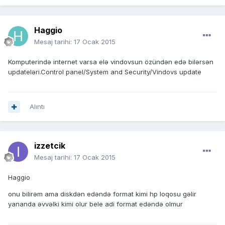
Haggio
Mesaj tarihi:
17 Ocak 2015
Komputerində internet varsa elə vindovsun özündən edə bilərsən
updateləri.Control panel/System and Security/Vindovs update
Alıntı
izzetcik
Mesaj tarihi:
17 Ocak 2015
Haggio
onu bilirəm ama diskdən edəndə format kimi hp loqosu gəlir
yananda əvvəlki kimi olur bele adi format edəndə olmur