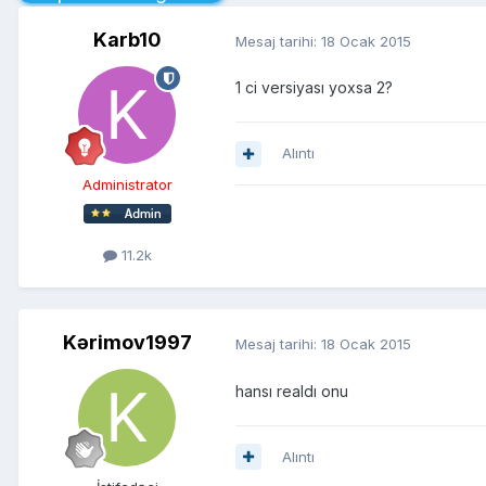
Karb10
Mesaj tarihi:
18 Ocak 2015
1 ci versiyası yoxsa 2?
Alıntı
Administrator
11.2k
Kərimov1997
Mesaj tarihi:
18 Ocak 2015
hansı realdı onu
Alıntı