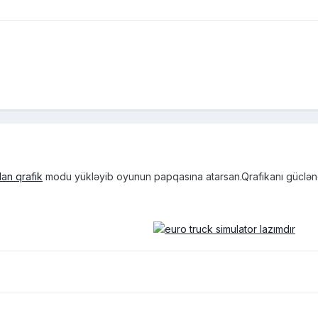
an qrafik
modu yükləyib oyunun papqasına atarsan.Qrafikanı güclən