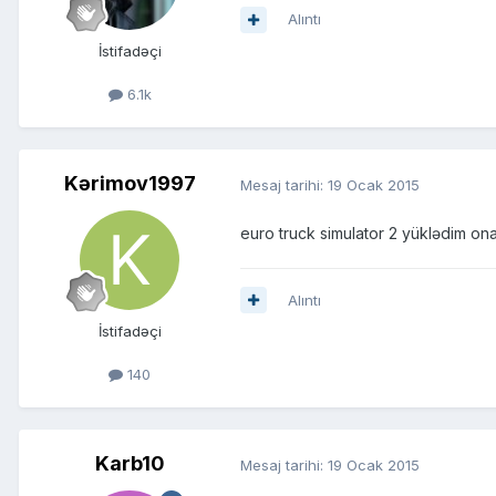
Alıntı
İstifadəçi
6.1k
Kərimov1997
Mesaj tarihi:
19 Ocak 2015
euro truck simulator 2 yüklədim on
Alıntı
İstifadəçi
140
Karb10
Mesaj tarihi:
19 Ocak 2015