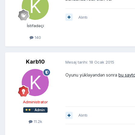
Alıntı
İstifadəçi
140
Karb10
Mesaj tarihi:
18 Ocak 2015
Oyunu yükləyəndən sonra
bu saytd
Administrator
Alıntı
11.2k