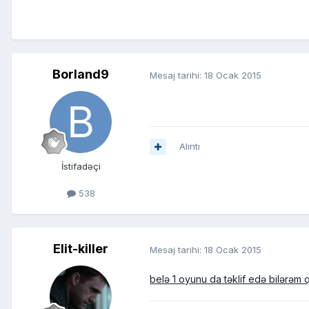
Borland9
Mesaj tarihi:
18 Ocak 2015
Alıntı
İstifadəçi
538
Elit-killer
Mesaj tarihi:
18 Ocak 2015
belə 1 oyunu da təklif edə bilərəm