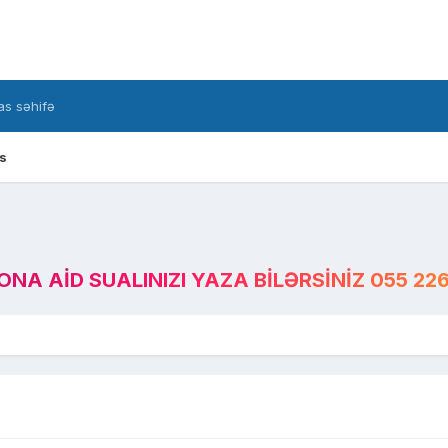
s səhifə
s
A AID SUALINIZI YAZA BILƏRSINIZ 055 226