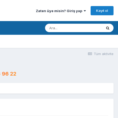
Kayıt ol
Zaten üye misin? Giriş yap
Tüm aktivite
 96 22