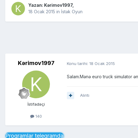
Yazan:
Kərimov1997
,
18 Ocak 2015
in
İstək Oyun
Kərimov1997
Konu tarihi:
18 Ocak 2015
Salam.Mənə euro truck simulator ən y
Alıntı
İstifadəçi
140
Proqramlar telegramda