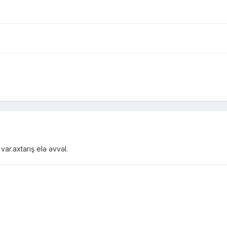
ar.axtarış elə əvvəl.