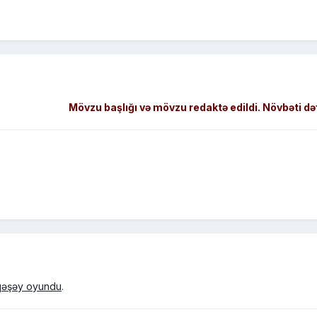
Mövzu başlığı və mövzu redaktə edildi. Növbəti dəfə
 qəşəy oyundu
.