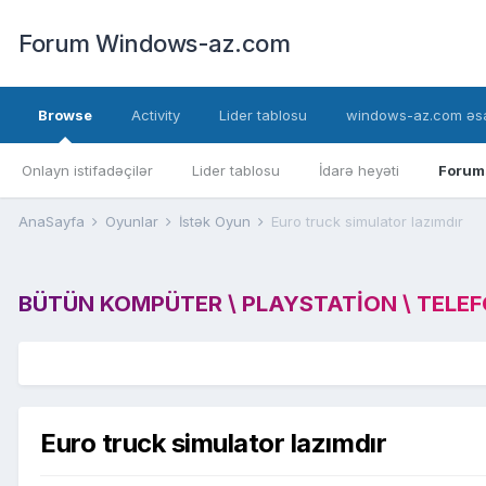
Forum Windows-az.com
Browse
Activity
Lider tablosu
windows-az.com əsa
Onlayn istifadəçilər
Lider tablosu
İdarə heyəti
Forum
AnaSayfa
Oyunlar
İstək Oyun
Euro truck simulator lazımdır
BÜTÜN KOMPÜTER \ PLAYSTATION \ TELEFON
Euro truck simulator lazımdır