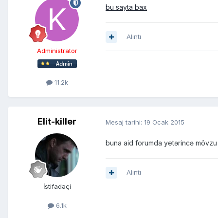
bu sayta bax
Alıntı
Administrator
11.2k
Elit-killer
Mesaj tarihi:
19 Ocak 2015
buna aid forumda yetərincə mövzu v
Alıntı
İstifadəçi
6.1k