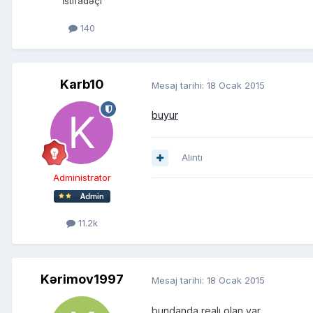
İstifadəçi
140
Karb10
Mesaj tarihi:
18 Ocak 2015
buyur
Alıntı
Administrator
11.2k
Kərimov1997
Mesaj tarihi:
18 Ocak 2015
bundanda realı olan var