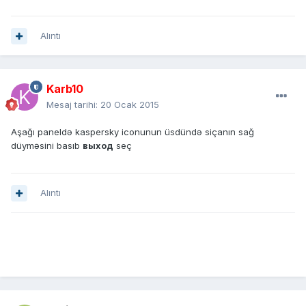
Alıntı
Karb10
Mesaj tarihi:
20 Ocak 2015
Aşağı paneldə kaspersky iconunun üsdündə siçanın sağ
düyməsini basıb
выход
seç
Alıntı