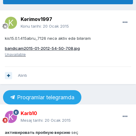
Kərimov1997
Konu tarihi:
20 Ocak 2015
kis15.0.1.415abru_7126 necə aktiv edə bilərəm
bandicam2015-01-2012-54-50-708.jpg
Unavailable
Alıntı
Proqramlar telegramda
Karb10
Mesaj tarihi:
20 Ocak 2015
активировать пробную версию
seç