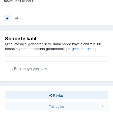
mövzu həll olundu.
Alıntı
Sohbete katıl
Şimdi mesajını gönderebilir ve daha sonra kayıt olabilirsin. Bir
hesabın varsa, hesabınla göndermek için
şimdi oturum aç
.
Bu konuya yanıt ver...
Paylaş
Takipçiler
0