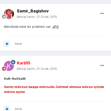
Samir_Bagishov
Mesaj tarihi:
21 Ocak 2015
Məndədə belə bir prablem var
.JPG
Alıntı
Karb10
Mesaj tarihi:
21 Ocak 2015
KoR-ReSSaM
Sənin mövzun başqa mövzudu.Zəhmət olmasa mövzu içində
mövzu açma
Alıntı