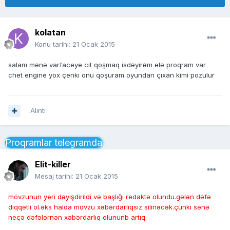
kolatan
Konu tarihi:
21 Ocak 2015
salam mənə varfaceye cit qoşmaq isdəyirəm elə proqram var
chet engine yox çenki onu qoşuram oyundan çıxan kimi pozulur
Alıntı
Proqramlar telegramda
Elit-killer
Mesaj tarihi:
21 Ocak 2015
mövzunun yeri dəyişdirildi və başlığı redaktə olundu.gələn dəfə
diqqətli ol.əks halda mövzu xəbərdarlıqsız silinəcək.çünki sənə
neçə dəfələrnən xəbərdarlıq olununb artıq.