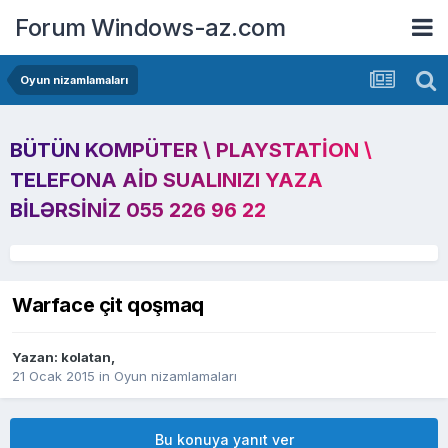
Forum Windows-az.com
Oyun nizamlamaları
BÜTÜN KOMPÜTER \ PLAYSTATION \
TELEFONA AID SUALINIZI YAZA
BILƏRSINIZ 055 226 96 22
Warface çit qoşmaq
Yazan:
kolatan
,
21 Ocak 2015
in
Oyun nizamlamaları
Bu konuya yanıt ver