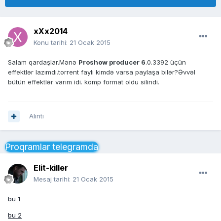
xXx2014
Konu tarihi:
21 Ocak 2015
Salam qardaşlar.Mənə
Proshow producer 6
.0.3392 üçün
effektlər lazımdı.torrent faylı kimdə varsa paylaşa bilər?Əvvəl
bütün effektlər varım idi. komp format oldu silindi.
Alıntı
Proqramlar telegramda
Elit-killer
Mesaj tarihi:
21 Ocak 2015
bu 1
bu 2