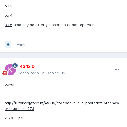
bu 3
bu 4
bu 5
hələ saytda axtarış eləsən nə qədər taparsan.
Alıntı
Karb10
Mesaj tarihi:
21 Ocak 2015
buyur
http://rutor.org/torrent/49715/stylepacks-dlja-photodex-proshow-
producer-4.1.273
7-2010-pc