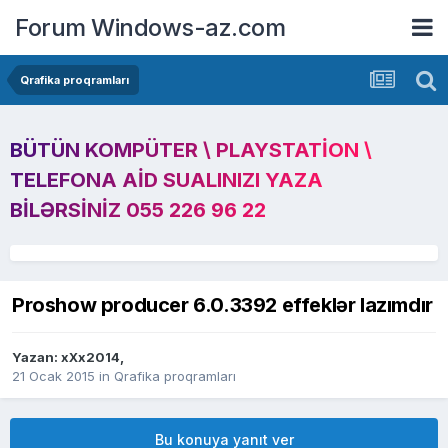
Forum Windows-az.com
Qrafika proqramları
BÜTÜN KOMPÜTER \ PLAYSTATION \
TELEFONA AID SUALINIZI YAZA
BILƏRSINIZ 055 226 96 22
Proshow producer 6.0.3392 effeklər lazımdır
Yazan:
xXx2014
,
21 Ocak 2015
in
Qrafika proqramları
Bu konuya yanıt ver