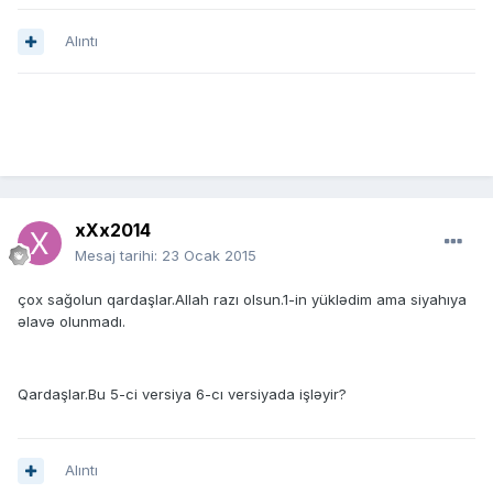
Alıntı
xXx2014
Mesaj tarihi:
23 Ocak 2015
çox sağolun qardaşlar.Allah razı olsun.1-in yüklədim ama siyahıya
əlavə olunmadı.
Qardaşlar.Bu 5-ci versiya 6-cı versiyada işləyir?
Alıntı