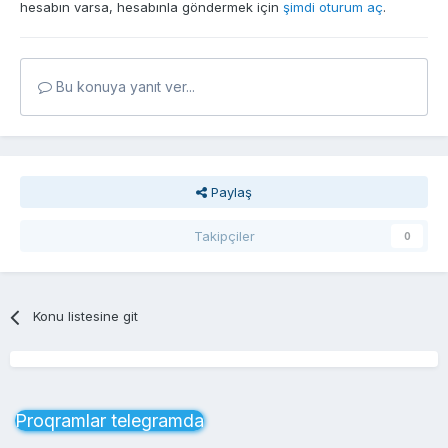
hesabın varsa, hesabınla göndermek için
şimdi oturum aç
.
Bu konuya yanıt ver...
Paylaş
Takipçiler
0
Konu listesine git
Proqramlar telegramda