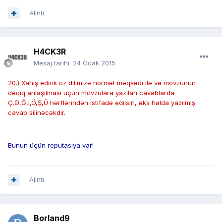
Alıntı
H4CK3R
Mesaj tarihi:
24 Ocak 2015
20.) Xahiş edirik öz dilimizə hörmət məqsədi ilə və mövzunun
dəqiq anlaşılması üçün mövzulara yazılan cavablarda
Ç,Ə,Ğ,I,Ö,Ş,Ü hərflərindən istifadə edilsin, əks halda yazılmış
cavab silinəcəkdir.
Bunun üçün reputasiya var!
Alıntı
Borland9