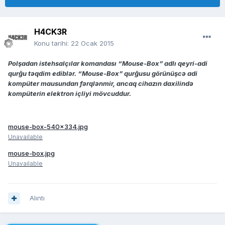
H4CK3R
Konu tarihi:
22 Ocak 2015
Polşadan istehsalçılar komandası “Mouse-Box” adlı qeyri-adi
qurğu təqdim ediblər. “Mouse-Box” qurğusu görünüşcə adi
kompüter mausundan fərqlənmir, ancaq cihazın daxilində
kompüterin elektron içliyi mövcuddur.
mouse-box-540x334.jpg
Unavailable
mouse-box.jpg
Unavailable
Alıntı