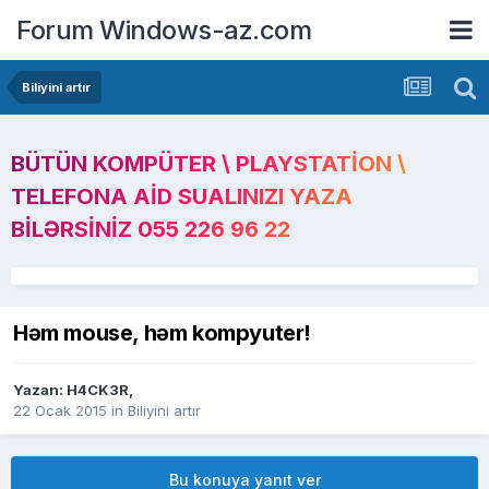
Forum Windows-az.com
Biliyini artır
BÜTÜN KOMPÜTER \ PLAYSTATION \
TELEFONA AID SUALINIZI YAZA
BILƏRSINIZ 055 226 96 22
Həm mouse, həm kompyuter!
Yazan:
H4CK3R
,
22 Ocak 2015
in
Biliyini artır
Bu konuya yanıt ver