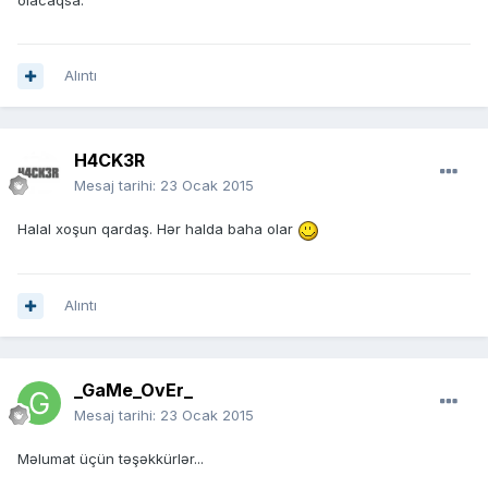
olacaqsa.
Alıntı
H4CK3R
Mesaj tarihi:
23 Ocak 2015
Halal xoşun qardaş. Hər halda baha olar
Alıntı
_GaMe_OvEr_
Mesaj tarihi:
23 Ocak 2015
Məlumat üçün təşəkkürlər...