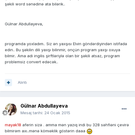
şəkili word sənədinə ata bilərik..
Gülnar Abdullayeva,
programda yoxladım.. Siz ən yaxşısı Elvin göndərdiyindən istifadə
edin.. Bu şəkilin dili yaxşı bilinmir, onçün program yaxşı oxuya
bilmir.. Ama adi ingilis şirftləriylə olan bir şəkili atsaz, program
problemsiz convert edəcək..
Alıntı
Gülnar Abdullayeva
Mesaj tarihi:
24 Ocak 2015
mayak18
aferin sizə . amma mən yazıq indi bu 328 səhfiəni çevirə
bilmirəm axı..mənə kömıəklik göstərin daaa