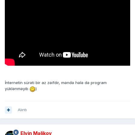
İnternetin sürəti bir az zəifdir, məndə hələ də program
yüklənməyib
)
Alıntı
Elvin Məlikov