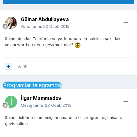
Gülnar Abdullayeva
Konu tarihi:
23 Ocak 2015
Salam dostlar. Telefonla və ya fotoaparatla çəkilmiş şəkildəki
yazını word də necə çevirmək olar?
Alıntı
Proqramlar telegramda
İlgar Mammadov
Mesaj tarihi:
23 Ocak 2015
Salam, istifadə eləməmişəm ama belə bir program eşitmişəm,
çevirməlidir: