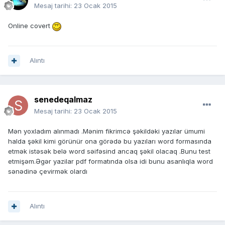
Mesaj tarihi:
23 Ocak 2015
Online covert
Alıntı
senedeqalmaz
Mesaj tarihi:
23 Ocak 2015
Mən yoxladım alınmadı .Mənim fikrimcə şəkildəki yazılar ümumi
halda şəkil kimi görünür ona görədə bu yazıları word formasında
etmək istəsək belə word səifəsind ancaq şəkil olacaq .Bunu test
etmişəm.Əgər yazilar pdf formatında olsa idi bunu asanlıqla word
sənədinə çevirmək olardı
Alıntı