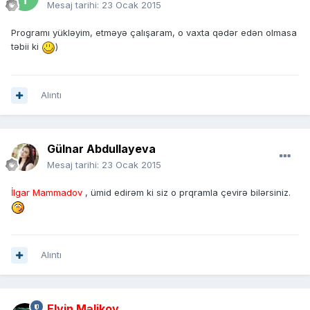
Mesaj tarihi:
23 Ocak 2015
Programı yükləyim, etməyə çalışaram, o vaxta qədər edən olmasa
təbii ki
)
Alıntı
Gülnar Abdullayeva
Mesaj tarihi:
23 Ocak 2015
İlgar Mammadov
, ümid edirəm ki siz o prqramla çevirə bilərsiniz.
Alıntı
Elvin Məlikov