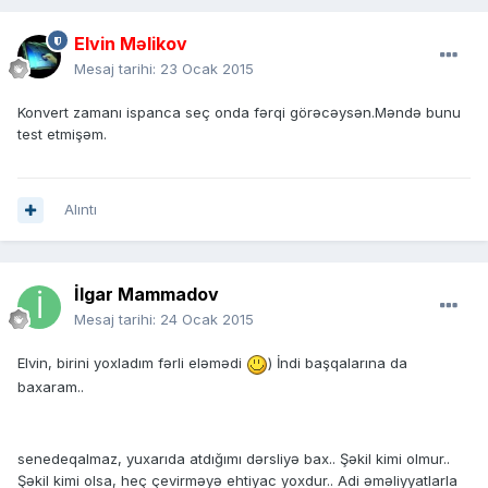
Elvin Məlikov
Mesaj tarihi:
23 Ocak 2015
Konvert zamanı ispanca seç onda fərqi görəcəysən.Məndə bunu
test etmişəm.
Alıntı
İlgar Mammadov
Mesaj tarihi:
24 Ocak 2015
Elvin, birini yoxladım fərli eləmədi
) İndi başqalarına da
baxaram..
senedeqalmaz, yuxarıda atdığımı dərsliyə bax.. Şəkil kimi olmur..
Şəkil kimi olsa, heç çevirməyə ehtiyac yoxdur.. Adi əməliyyatlarla