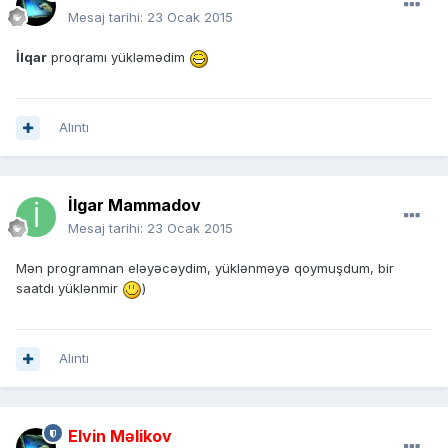
Mesaj tarihi:
23 Ocak 2015
İlqar
proqramı yükləmədim
Alıntı
İlgar Mammadov
Mesaj tarihi:
23 Ocak 2015
Mən programnan eləyəcəydim, yüklənməyə qoymuşdum, bir
saatdı yüklənmir
)
Alıntı
Elvin Məlikov