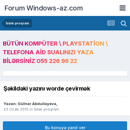
Forum Windows-az.com
İstək proqram
BÜTÜN KOMPÜTER \ PLAYSTATION \
TELEFONA AID SUALINIZI YAZA
BILƏRSINIZ 055 226 96 22
Şəkildəki yazını worde çevirmək
Yazan:
Gülnar Abdullayeva
,
23 Ocak 2015
in
İstək proqram
Bu konuya yanıt ver