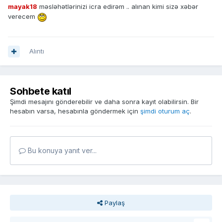
mayak18
məsləhətlərinizi icra edirəm .. alınan kimi sizə xəbər
verecem
Alıntı
Sohbete katıl
Şimdi mesajını gönderebilir ve daha sonra kayıt olabilirsin. Bir
hesabın varsa, hesabınla göndermek için
şimdi oturum aç
.
Bu konuya yanıt ver...
Paylaş