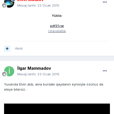
Mesaj tarihi:
23 Ocak 2015
Yüklə:
pdf21.rar
Unavailable
Alıntı
İlgar Mammadov
Mesaj tarihi:
23 Ocak 2015
Yuxarıda Elvin atdı, ama burdakı qaydanın eynisiylə özünüz də
eləyə bilərsiz..