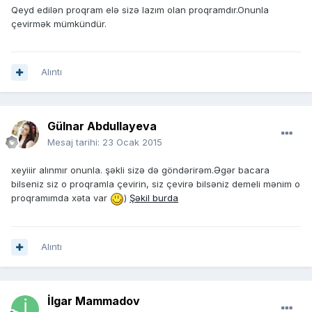
Qeyd edilən proqram elə sizə lazım olan proqramdır.Onunla
çevirmək mümkündür.
Alıntı
Gülnar Abdullayeva
Mesaj tarihi:
23 Ocak 2015
xeyiiir alınmır onunla. şəkli sizə də göndərirəm.Əgər bacara
bilseniz siz o proqramla çevirin, siz çevirə bilsəniz demeli mənim o
proqramımda xəta var
)
Şəkil burda
Alıntı
İlgar Mammadov