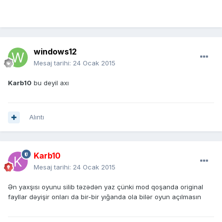
windows12
Mesaj tarihi:
24 Ocak 2015
Karb10
bu deyil axı
Alıntı
Karb10
Mesaj tarihi:
24 Ocak 2015
Ən yaxşısı oyunu silib təzədən yaz çünki mod qoşanda original
fayllar dəyişir onları da bir-bir yığanda ola bilər oyun açılmasın