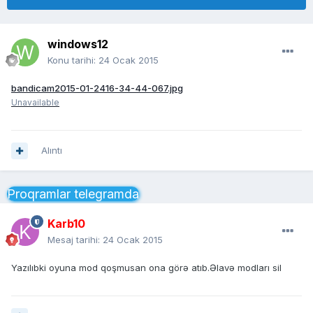
windows12
Konu tarihi:
24 Ocak 2015
bandicam2015-01-2416-34-44-067.jpg
Unavailable
Alıntı
Proqramlar telegramda
Karb10
Mesaj tarihi:
24 Ocak 2015
Yazılıbki oyuna mod qoşmusan ona görə atıb.Əlavə modları sil