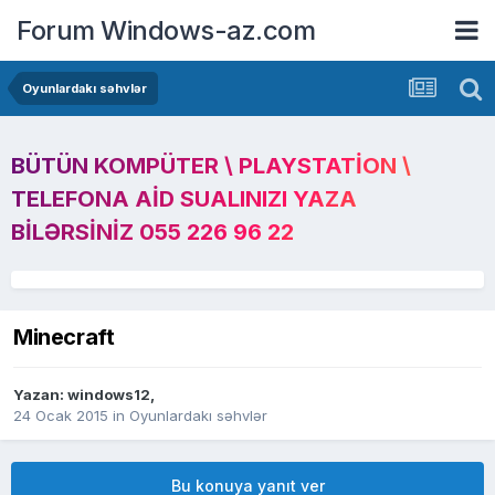
Forum Windows-az.com
Oyunlardakı səhvlər
BÜTÜN KOMPÜTER \ PLAYSTATION \
TELEFONA AID SUALINIZI YAZA
BILƏRSINIZ 055 226 96 22
Minecraft
Yazan:
windows12
,
24 Ocak 2015
in
Oyunlardakı səhvlər
Bu konuya yanıt ver