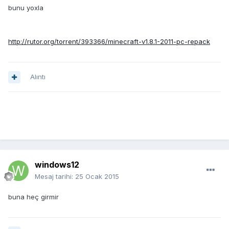
bunu yoxla
http://rutor.org/torrent/393366/minecraft-v1.8.1-2011-pc-repack
Alıntı
windows12
Mesaj tarihi:
25 Ocak 2015
buna heç girmir